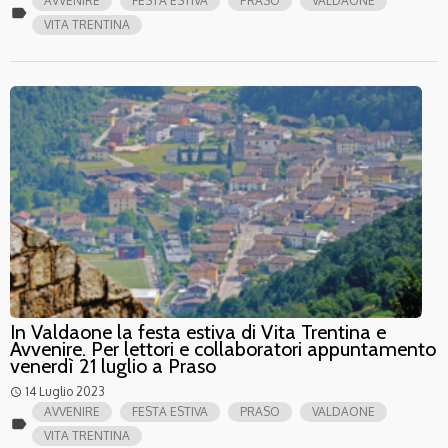
AVVENIRE
FESTA ESTIVA
PRASO
VALDAONE
label
VITA TRENTINA
In Valdaone la festa estiva di Vita Trentina e
Avvenire. Per lettori e collaboratori appuntamento
venerdì 21 luglio a Praso
14 Luglio 2023
access_time
AVVENIRE
FESTA ESTIVA
PRASO
VALDAONE
label
VITA TRENTINA