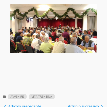
label
AVVENIRE
VITA TRENTINA
navigate_before
navigate_next
Articolo precedente
Articolo successivo