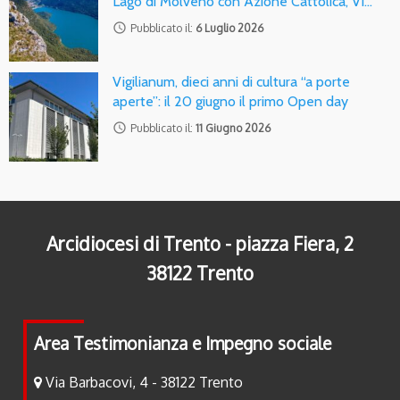
Lago di Molveno con Azione Cattolica, Vi…
access_time
Pubblicato il:
6 Luglio 2026
Vigilianum, dieci anni di cultura “a porte
aperte”: il 20 giugno il primo Open day
access_time
Pubblicato il:
11 Giugno 2026
Arcidiocesi di Trento - piazza Fiera, 2
38122 Trento
Area Testimonianza e Impegno sociale
Via Barbacovi, 4 - 38122 Trento