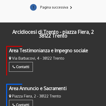
navigate_next
1
Pagina successiva
Arcidiocesi di Trento - piazza Fiera, 2
38122 Trento
Area Testimonianza e Impegno sociale
Via Barbacovi, 4 - 38122 Trento
Contatti
Area Annuncio e Sacramenti
Piazza Fiera, 2 - 38122 Trento
Contatti