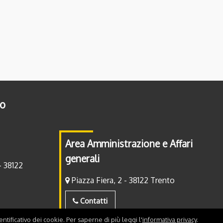
to
Area Amministrazione e Affari
generali
- 38122
Piazza Fiera, 2 - 38122 Trento
Contatti
ntificativo dei cookie. Per saperne di più leggi l'
informativa privacy
.