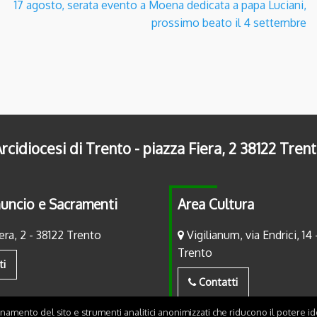
17 agosto, serata evento a Moena dedicata a papa Luciani,
prossimo beato il 4 settembre
rcidiocesi di Trento - piazza Fiera, 2 38122 Tren
uncio e Sacramenti
Area Cultura
era, 2 - 38122 Trento
Vigilianum, via Endrici, 14 
Trento
ti
Contatti
onamento del sito e strumenti analitici anonimizzati che riducono il potere ide