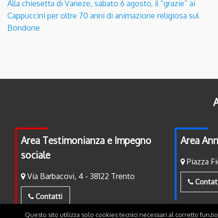
Alla chiesetta di Vaneze, sabato 6 agosto, il “grazie” ai
Cappuccini per oltre 70 anni di animazione religiosa sul
Bondone
A
Area Testimonianza e Impegno
Area Ann
sociale
Piazza Fi
Via Barbacovi, 4 - 38122 Trento
Contat
Contatti
Questo sito utilizza solo cookies tecnici necessari al corretto funzi