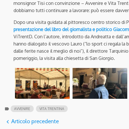
monsignor Tisi con convinzione – Avvenire e Vita Trenti
dobbiamo tutti continuare a lavorare: può essere davver
Dopo una visita guidata al pittoresco centro storico di Pal
presentazione del libro del giornalista e politico Giaco
ViTrentD. Con l’autore, introdotto da Andreatta e dall’am
hanno dialogato il vescovo Lauro (“lo sport ci regala la 
dalle ferite nasce il meglio di noi”), il direttore Tarquini
pomeriggio, la visita alla chiesetta di San Giorgio.
label
AVVENIRE
VITA TRENTINA
Articolo precedente
navigate_before