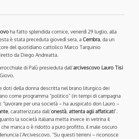
iovo
ha fatto splendida cornice, venerdì 29 luglio, alla
festa è stata preceduta giovedì sera, a
Cembra
, da un
ettore del quotidiano cattolico Marco Tarquinio
diretto da Diego Andreatta.
rrocchiale di Palù presieduta dall’
arcivescovo Lauro Tisi
 Giovo.
e doti della donna descritta nel brano liturgico dei
onano come programma “politico” (in tempi di campagna
ci: “lavorare per una società – ha auspicato don Lauro –
ante
, caratterizzata dall’
onestà
,
attenta agli affaticati
”.
anto la società italiana metta invece in vetrina il
 che manca o è ridotto a puro profitto, il male oscuro
, denuncia l’Arcivescovo. “Su questi terreni – riconosce