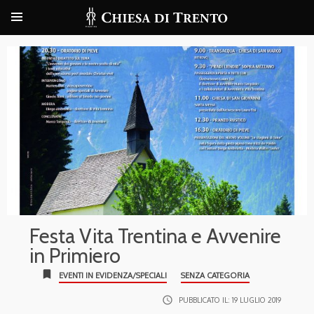
Festa Vita Trentina e Avvenire
in Primiero
bookmark
EVENTI IN EVIDENZA/SPECIALI
SENZA CATEGORIA
access_time
PUBBLICATO IL:
19 LUGLIO 2019