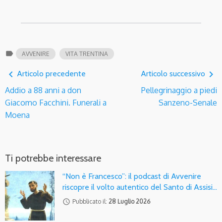
label
AVVENIRE
VITA TRENTINA
navigate_before
navigate_next
Articolo precedente
Articolo successivo
Addio a 88 anni a don
Pellegrinaggio a piedi
Giacomo Facchini. Funerali a
Sanzeno-Senale
Moena
Ti potrebbe interessare
“Non è Francesco”: il podcast di Avvenire
riscopre il volto autentico del Santo di Assisi…
access_time
Pubblicato il:
28 Luglio 2026