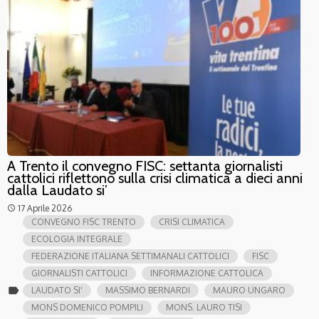
A Trento il convegno FISC: settanta giornalisti
cattolici riflettono sulla crisi climatica a dieci anni
dalla Laudato si’
17 Aprile 2026
access_time
CONVEGNO FISC TRENTO
CRISI CLIMATICA
ECOLOGIA INTEGRALE
FEDERAZIONE ITALIANA SETTIMANALI CATTOLICI
FISC
GIORNALISTI CATTOLICI
INFORMAZIONE CATTOLICA
label
LAUDATO SI'
MASSIMO BERNARDI
MAURO UNGARO
MONS DOMENICO POMPILI
MONS. LAURO TISI