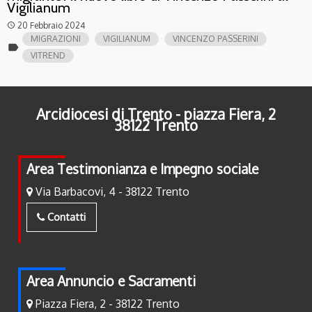
Vigilianum
20 Febbraio 2024
access_time
MIGRAZIONI
VIGILIANUM
VINCENZO PASSERINI
label
VITREND
Arcidiocesi di Trento - piazza Fiera, 2
38122 Trento
Area Testimonianza e Impegno sociale
Via Barbacovi, 4 - 38122 Trento
Contatti
Area Annuncio e Sacramenti
Piazza Fiera, 2 - 38122 Trento