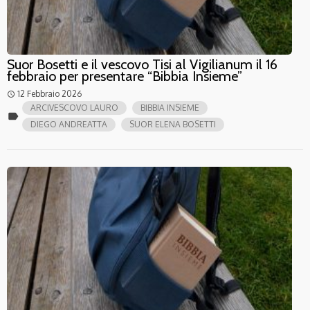
Suor Bosetti e il vescovo Tisi al Vigilianum il 16
febbraio per presentare “Bibbia Insieme”
12 Febbraio 2026
access_time
ARCIVESCOVO LAURO
BIBBIA INSIEME
label
DIEGO ANDREATTA
SUOR ELENA BOSETTI