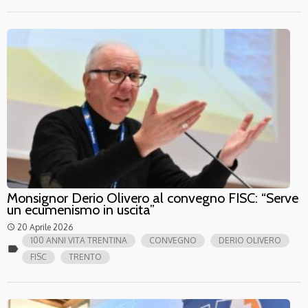
Monsignor Derio Olivero al convegno FISC: “Serve
un ecumenismo in uscita”
20 Aprile 2026
access_time
100 ANNI VITA TRENTINA
CONVEGNO
DERIO OLIVERO
label
FISC
TRENTO