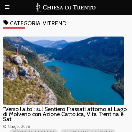
local_offer
CATEGORIA:
VITREND
“Verso l’alto”: sul Sentiero Frassati attorno al Lago
di Molveno con Azione Cattolica, Vita Trentina e
Sat
6 Luglio 2026
access_time