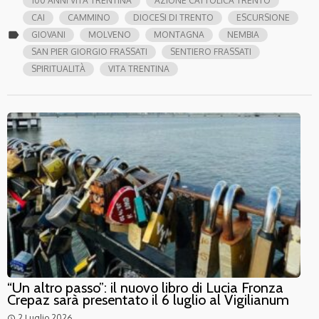
100 ANNI VITA TRENTINA
AZIONE CATTOLICA TRENTO
CAI
CAMMINO
DIOCESI DI TRENTO
ESCURSIONE
label
GIOVANI
MOLVENO
MONTAGNA
NEMBIA
SAN PIER GIORGIO FRASSATI
SENTIERO FRASSATI
SPIRITUALITÀ
VITA TRENTINA
“Un altro passo”: il nuovo libro di Lucia Fronza
Crepaz sarà presentato il 6 luglio al Vigilianum
2 Luglio 2026
access_time