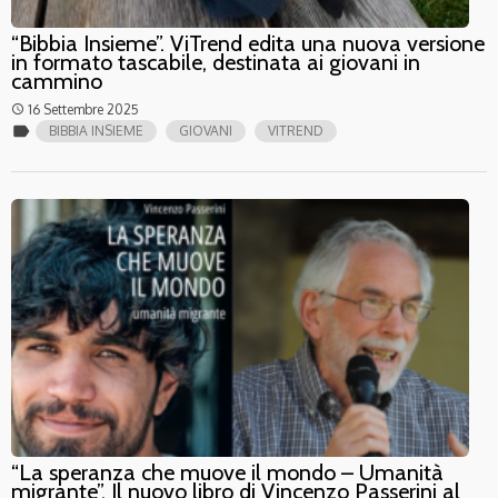
“Bibbia Insieme”. ViTrend edita una nuova versione
in formato tascabile, destinata ai giovani in
cammino
16 Settembre 2025
access_time
label
BIBBIA INSIEME
GIOVANI
VITREND
“La speranza che muove il mondo – Umanità
migrante”. Il nuovo libro di Vincenzo Passerini al