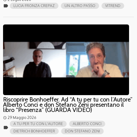
label
LUCIA FRONZA CREPAZ
UN ALTRO PASSO
VITREND
Riscoprire Bonhoeffer. Ad “A tu per tu con l’Autore”
Alberto Conci e don Stefano Zeni presentano il
libro “Presenza” (GUARDA VIDEO)
29 Maggio 2026
access_time
A TU PER TU CON L'AUTORE
ALBERTO CONCI
label
DIETRICH BONHOEFFER
DON STEFANO ZENI