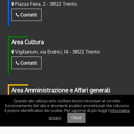
Piazza Fiera, 2 - 38122 Trento
Contatti
Area Cultura
Vigilianum, via Endrici, 14 - 38122 Trento
Contatti
Area Amministrazione e Affari generali
Piazza Fiera, 2 - 38122 Trento
Questo sito utilizza solo cookies tecnici necessari al corretto
funzionamento del sito e strumenti analitici anonimizzati che riducono
il potere identificativo dei cookie. Per saperne di più leggi l'
informativa
Contatti
privacy
.
Chiudi