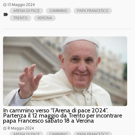
13 Maggio 2024
access_time
ARENA DI PACE
CAMMINO
PAPA FRANCESCO
label
TRENTO
VERONA
In cammino verso “l’Arena di pace 2024”.
Partenza il 12 maggio da Trento per incontrare
papa Francesco sabato 18 a Verona
8 Maggio 2024
access_time
ARENA DI PACE
CAMMINO
PAPA FRANCESCO