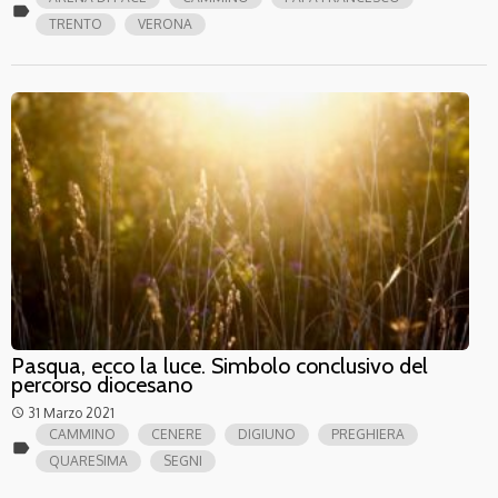
label
TRENTO
VERONA
Pasqua, ecco la luce. Simbolo conclusivo del
percorso diocesano
31 Marzo 2021
access_time
CAMMINO
CENERE
DIGIUNO
PREGHIERA
label
QUARESIMA
SEGNI