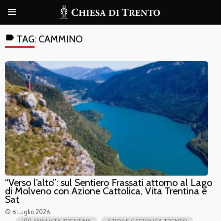
label
TAG:
CAMMINO
“Verso l’alto”: sul Sentiero Frassati attorno al Lago
di Molveno con Azione Cattolica, Vita Trentina e
Sat
6 Luglio 2026
access_time