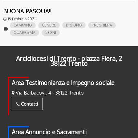
BUONA PASQUA!!
15 Febbraio 2021
access_time
CAMMINO
CENERE
DIGIUNO
PREGHIERA
label
QUARESIMA
SEGNI
Arcidiocesi di Trento - piazza Fiera, 2
38122 Trento
Area Testimonianza e Impegno sociale
Via Barbacovi, 4 - 38122 Trento
Contatti
Area Annuncio e Sacramenti