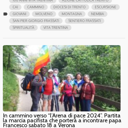
100 ANNI VITA TRENTINA
AZIONE CATTOLICA TRENTO
CAI
CAMMINO
DIOCESI DI TRENTO
ESCURSIONE
label
GIOVANI
MOLVENO
MONTAGNA
NEMBIA
SAN PIER GIORGIO FRASSATI
SENTIERO FRASSATI
SPIRITUALITÀ
VITA TRENTINA
In cammino verso “l’Arena di pace 2024”. Partita
la marcia pacifista che porterà a incontrare papa
Francesco sabato 18 a Verona