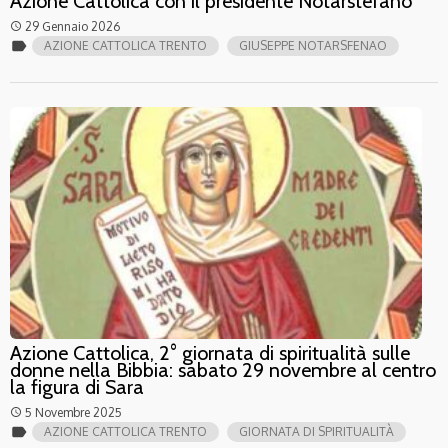
Azione Cattolica con il presidente Notarstefano
29 Gennaio 2026
access_time
label
AZIONE CATTOLICA TRENTO
GIUSEPPE NOTARSFENAO
Azione Cattolica, 2° giornata di spiritualità sulle
donne nella Bibbia: sabato 29 novembre al centro
la figura di Sara
5 Novembre 2025
access_time
label
AZIONE CATTOLICA TRENTO
GIORNATA DI SPIRITUALITÀ