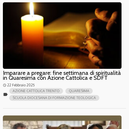
Imparare a pregare: fine settimana di spiritualità
in Quaresima con Azione Cattolica e SDFT
22 Febbraio 2025
access_time
AZIONE CATTOLICA TRENTO
QUARESIMA
label
SCUOLA DIOCESANA DI FORMAZIONE TEOLOGICA