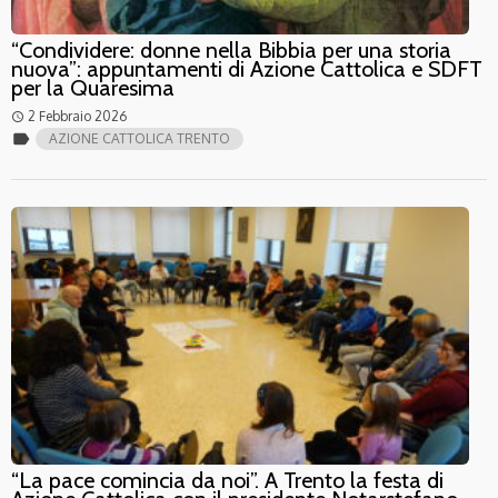
“Condividere: donne nella Bibbia per una storia
nuova”: appuntamenti di Azione Cattolica e SDFT
per la Quaresima
2 Febbraio 2026
access_time
label
AZIONE CATTOLICA TRENTO
“La pace comincia da noi”. A Trento la festa di