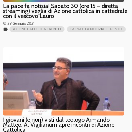
La pace fa notizia! Sabato 30 (ore 15 – diretta
streaming) veglia di Azione cattolica in cattedrale
con il vescovo Lauro
29 Gennaio 2021
access_time
label
AZIONE CATTOLICA TRENTO
LA PACE FA NOTIZIA + TRENTO
I giovani (e non) visti dal teologo Armando
Matteo. Al Vigilianum apre incontri di Azione
Cattolica