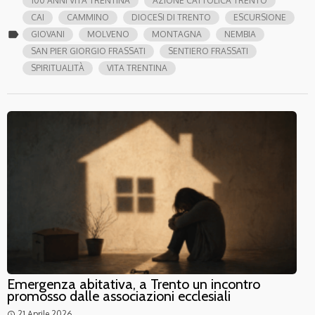
100 ANNI VITA TRENTINA
AZIONE CATTOLICA TRENTO
CAI
CAMMINO
DIOCESI DI TRENTO
ESCURSIONE
label
GIOVANI
MOLVENO
MONTAGNA
NEMBIA
SAN PIER GIORGIO FRASSATI
SENTIERO FRASSATI
SPIRITUALITÀ
VITA TRENTINA
Emergenza abitativa, a Trento un incontro
promosso dalle associazioni ecclesiali
21 Aprile 2026
access_time