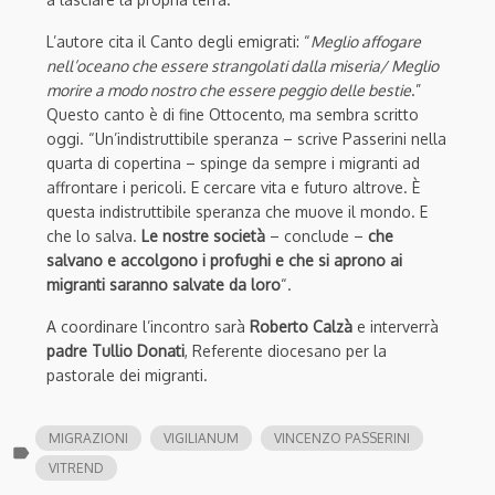
L’autore cita il Canto degli emigrati: “
Meglio affogare
nell’oceano che essere strangolati dalla miseria/ Meglio
morire a modo nostro che essere peggio delle bestie
.”
Questo canto è di fine Ottocento, ma sembra scritto
oggi. “Un’indistruttibile speranza – scrive Passerini nella
quarta di copertina – spinge da sempre i migranti ad
affrontare i pericoli. E cercare vita e futuro altrove. È
questa indistruttibile speranza che muove il mondo. E
che lo salva.
Le nostre società
– conclude –
che
salvano e accolgono i profughi e che si aprono ai
migranti saranno salvate da loro
“.
A coordinare l’incontro sarà
Roberto Calzà
e interverrà
padre Tullio Donati
, Referente diocesano per la
pastorale dei migranti.
MIGRAZIONI
VIGILIANUM
VINCENZO PASSERINI
label
VITREND