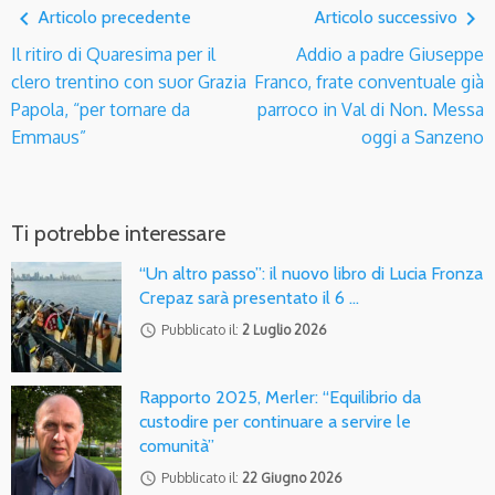
navigate_before
navigate_next
Articolo precedente
Articolo successivo
Il ritiro di Quaresima per il
Addio a padre Giuseppe
clero trentino con suor Grazia
Franco, frate conventuale già
Papola, “per tornare da
parroco in Val di Non. Messa
Emmaus”
oggi a Sanzeno
Ti potrebbe interessare
“Un altro passo”: il nuovo libro di Lucia Fronza
Crepaz sarà presentato il 6 …
access_time
Pubblicato il:
2 Luglio 2026
Rapporto 2025, Merler: “Equilibrio da
custodire per continuare a servire le
comunità”
access_time
Pubblicato il:
22 Giugno 2026