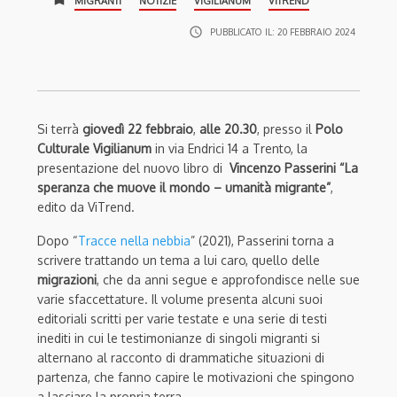
MIGRANTI
NOTIZIE
VIGILIANUM
VITREND
access_time
PUBBLICATO IL:
20 FEBBRAIO 2024
Si terrà
giovedì
22 febbraio
,
alle 20.30
, presso il
Polo
Culturale Vigilianum
in via Endrici 14 a Trento, la
presentazione del nuovo libro di
Vincenzo Passerini
“La
speranza che muove il mondo – umanità migrante”
,
edito da ViTrend.
Dopo “
Tracce nella nebbia
” (2021), Passerini torna a
scrivere trattando un tema a lui caro, quello delle
migrazioni
, che da anni segue e approfondisce nelle sue
varie sfaccettature. Il volume presenta alcuni suoi
editoriali scritti per varie testate e una serie di testi
inediti in cui le testimonianze di singoli migranti si
alternano al racconto di drammatiche situazioni di
partenza, che fanno capire le motivazioni che spingono
a lasciare la propria terra.