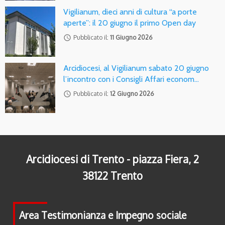
Vigilianum, dieci anni di cultura “a porte
aperte”: il 20 giugno il primo Open day
access_time
Pubblicato il:
11 Giugno 2026
Arcidiocesi, al Vigilianum sabato 20 giugno
l’incontro con i Consigli Affari econom…
access_time
Pubblicato il:
12 Giugno 2026
Arcidiocesi di Trento - piazza Fiera, 2
38122 Trento
Area Testimonianza e Impegno sociale