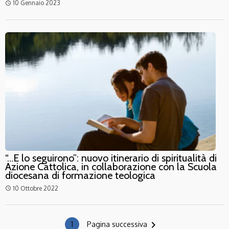
10 Gennaio 2023
access_time
“…E lo seguirono”: nuovo itinerario di spiritualità di
Azione Cattolica, in collaborazione con la Scuola
diocesana di formazione teologica
10 Ottobre 2022
access_time
navigate_next
1
Pagina successiva