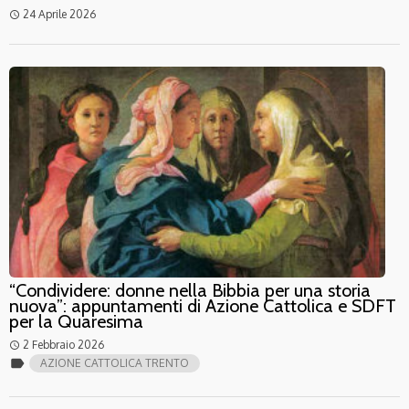
24 Aprile 2026
access_time
“Condividere: donne nella Bibbia per una storia
nuova”: appuntamenti di Azione Cattolica e SDFT
per la Quaresima
2 Febbraio 2026
access_time
label
AZIONE CATTOLICA TRENTO