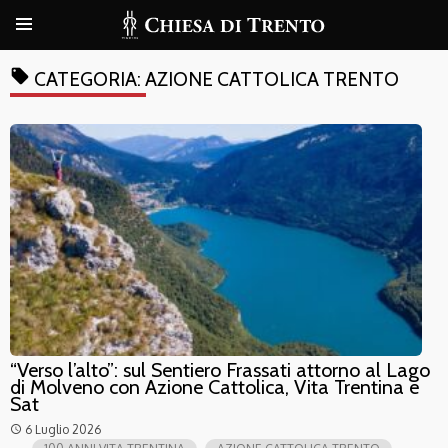
local_offer
CATEGORIA:
AZIONE CATTOLICA TRENTO
“Verso l’alto”: sul Sentiero Frassati attorno al Lago
di Molveno con Azione Cattolica, Vita Trentina e
Sat
6 Luglio 2026
access_time