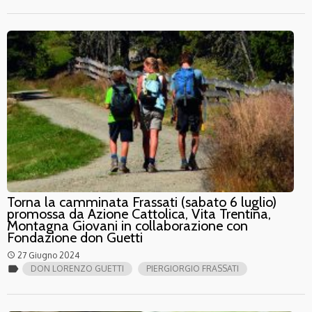
Torna la camminata Frassati (sabato 6 luglio)
promossa da Azione Cattolica, Vita Trentina,
Montagna Giovani in collaborazione con
Fondazione don Guetti
27 Giugno 2024
access_time
label
DON LORENZO GUETTI
PIERGIORGIO FRASSATI