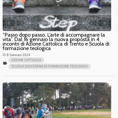
“Passo dopo passo. L’arte di accompagnare la
vita”. Dal 16 gennaio la nuova proposta in 4
incontri di Azione Cattolica di Trento e Scuola di
formazione teologica
8 Gennaio 2024
access_time
AZIONE CATTOLICA
label
SCUOLA DIOCESANA DI FORMAZIONE TEOLOGICA