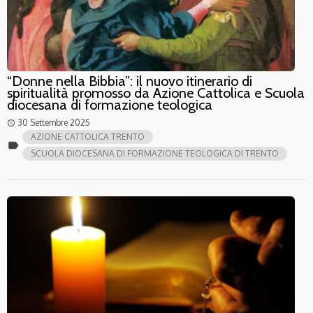
“Donne nella Bibbia”: il nuovo itinerario di
spiritualità promosso da Azione Cattolica e Scuola
diocesana di formazione teologica
30 Settembre 2025
access_time
AZIONE CATTOLICA TRENTO
label
SCUOLA DIOCESANA DI FORMAZIONE TEOLOGICA DI TRENTO