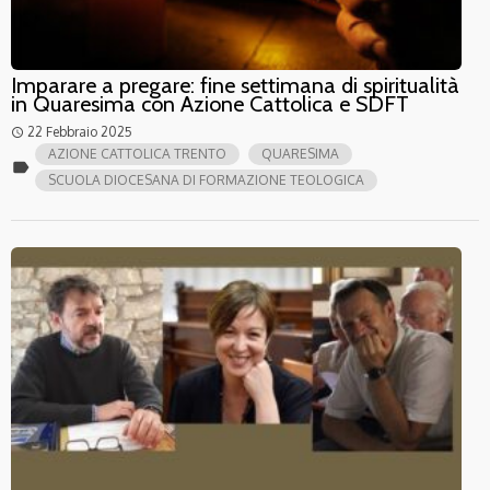
Imparare a pregare: fine settimana di spiritualità
in Quaresima con Azione Cattolica e SDFT
22 Febbraio 2025
access_time
AZIONE CATTOLICA TRENTO
QUARESIMA
label
SCUOLA DIOCESANA DI FORMAZIONE TEOLOGICA