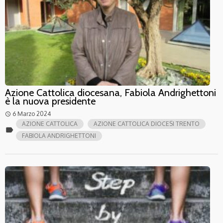
Azione Cattolica diocesana, Fabiola Andrighettoni
è la nuova presidente
6 Marzo 2024
access_time
AZIONE CATTOLICA
AZIONE CATTOLICA DIOCESI TRENTO
label
FABIOLA ANDRIGHETTONI