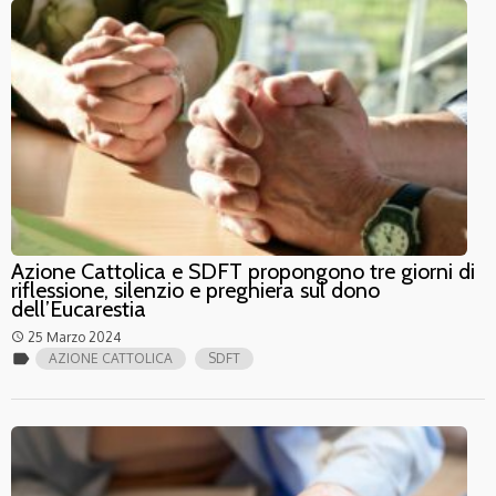
Azione Cattolica e SDFT propongono tre giorni di
riflessione, silenzio e preghiera sul dono
dell’Eucarestia
25 Marzo 2024
access_time
label
AZIONE CATTOLICA
SDFT