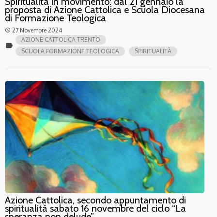
Spiritualità in movimento: dal 21 gennaio la
proposta di Azione Cattolica e Scuola Diocesana
di Formazione Teologica
27 Novembre 2024
access_time
AZIONE CATTOLICA TRENTO
label
SCUOLA FORMAZIONE TEOLOGICA
SPIRITUALITÀ
Azione Cattolica, secondo appuntamento di
spiritualità sabato 16 novembre del ciclo “La
speranza non delude”