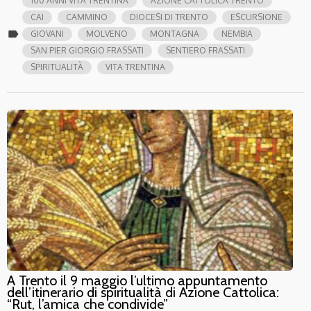
100 ANNI VITA TRENTINA
AZIONE CATTOLICA TRENTO
CAI
CAMMINO
DIOCESI DI TRENTO
ESCURSIONE
label
GIOVANI
MOLVENO
MONTAGNA
NEMBIA
SAN PIER GIORGIO FRASSATI
SENTIERO FRASSATI
SPIRITUALITÀ
VITA TRENTINA
A Trento il 9 maggio l’ultimo appuntamento
dell’itinerario di spiritualità di Azione Cattolica:
“Rut, l’amica che condivide”