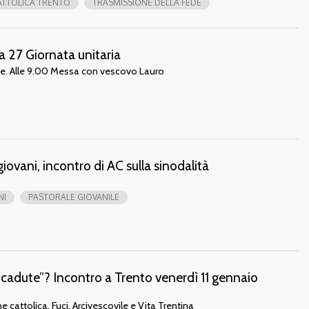
ATTOLICA TRENTO
TRASMISSIONE DELLA FEDE
 27 Giornata unitaria
ace. Alle 9.00 Messa con vescovo Lauro
giovani, incontro di AC sulla sinodalità
NI
PASTORALE GIOVANILE
ricadute”? Incontro a Trento venerdì 11 gennaio
cattolica, Fuci, Arcivescovile e Vita Trentina