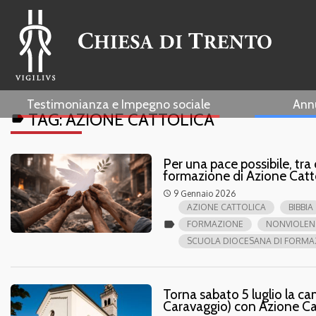
Testimonianza e Impegno sociale
Ann
TAG:
AZIONE CATTOLICA
label
Per una pace possibile, tra
formazione di Azione Catt
9 Gennaio 2026
access_time
AZIONE CATTOLICA
BIBBIA
label
FORMAZIONE
NONVIOLEN
SCUOLA DIOCESANA DI FORMA
Torna sabato 5 luglio la c
Caravaggio) con Azione Cat