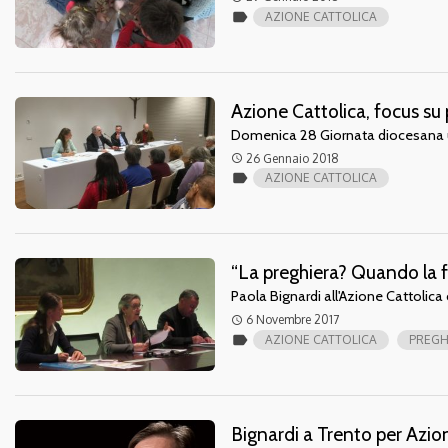
label
AZIONE CATTOLICA
Azione Cattolica, focus su
Domenica 28 Giornata diocesana u
26 Gennaio 2018
access_time
label
AZIONE CATTOLICA
“La preghiera? Quando la fe
Paola Bignardi all'Azione Cattolica c
6 Novembre 2017
access_time
label
AZIONE CATTOLICA
PREGH
Bignardi a Trento per Azion