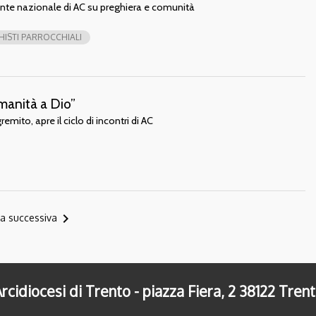
te nazionale di AC su preghiera e comunità
HISTI PARROCCHIALI
umanità a Dio”
emito, apre il ciclo di incontri di AC
navigate_next
a successiva
rcidiocesi di Trento - piazza Fiera, 2 38122 Tren