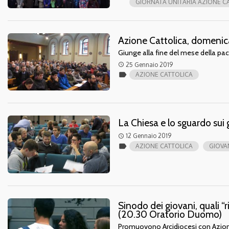
GIORNATA UNITARIA AZIONE C
Azione Cattolica, domenica
Giunge alla fine del mese della p
25 Gennaio 2019
access_time
label
AZIONE CATTOLICA
La Chiesa e lo sguardo sui 
12 Gennaio 2019
access_time
label
AZIONE CATTOLICA
GIOVA
Sinodo dei giovani, quali “
(20.30 Oratorio Duomo)
Promuovono Arcidiocesi con Azione 