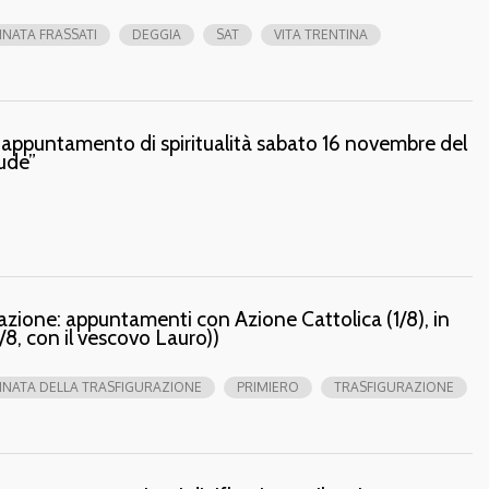
NATA FRASSATI
DEGGIA
SAT
VITA TRENTINA
 appuntamento di spiritualità sabato 16 novembre del
ude”
zione: appuntamenti con Azione Cattolica (1/8), in
/8, con il vescovo Lauro))
NATA DELLA TRASFIGURAZIONE
PRIMIERO
TRASFIGURAZIONE