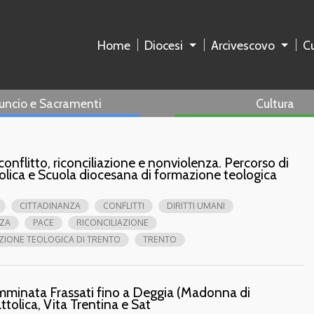
Home
Diocesi
Arcivescovo
Cu
uncio e Sacramenti
Cultura
 conflitto, riconciliazione e nonviolenza. Percorso di
olica e Scuola diocesana di formazione teologica
CITTADINANZA
CONFLITTI
DIRITTI UMANI
ZA
PACE
RICONCILIAZIONE
ZIONE TEOLOGICA DI TRENTO
TRENTO
amminata Frassati fino a Deggia (Madonna di
tolica, Vita Trentina e Sat