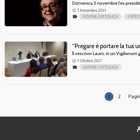
Domenica 5 novembre l'ex presiden
3 Novembre 2017
access_time
label
AZIONE CATTOLICA
CATEC
“Pregare è portare la tua 
ll vescovo Lauro, in un Vigilianum gr
7 Ottobre 2017
access_time
label
AZIONE CATTOLICA
1
2
Pagin
A