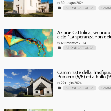
30 Giugno 2025
access_time
label
AZIONE CATTOLICA
CAMMI
Azione Cattolica, secondo
ciclo “La speranza non del
12 Novembre 2024
access_time
label
AZIONE CATTOLICA
Camminate della Trasfigura
Primiero (6/8) ed a Rallo (9
29 Luglio 2024
access_time
label
AZIONE CATTOLICA
CAMMI