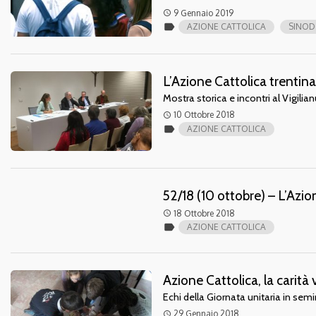
9 Gennaio 2019
access_time
label
AZIONE CATTOLICA
SINOD
L’Azione Cattolica trentin
Mostra storica e incontri al Vigilian
10 Ottobre 2018
access_time
label
AZIONE CATTOLICA
52/18 (10 ottobre) – L’Azi
18 Ottobre 2018
access_time
label
AZIONE CATTOLICA
Azione Cattolica, la carità 
Echi della Giornata unitaria in se
29 Gennaio 2018
access_time