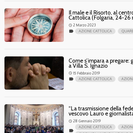
Il male e il Risorto, al cen
Cattolica (Folgaria, 24-26 
2 Marzo 2023
access_time
label
AZIONE CATTOLICA
QUAR
Come s’impara a pregare: gi
a Villa S. Ignazio
15 Febbraio 2019
access_time
label
AZIONE CATTOLICA
AZION
“La trasmissione della fede
vescovo Lauro e giornalist
28 Gennaio 2019
access_time
AZIONE CATTOLICA
AZION
label