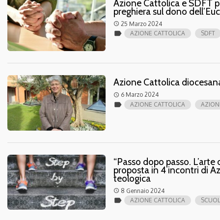
Azione Cattolica e SDFT pro
preghiera sul dono dell’Euc
25 Marzo 2024
access_time
label
AZIONE CATTOLICA
SDFT
Azione Cattolica diocesana
6 Marzo 2024
access_time
label
AZIONE CATTOLICA
AZION
“Passo dopo passo. L’arte 
proposta in 4 incontri di A
teologica
8 Gennaio 2024
access_time
label
AZIONE CATTOLICA
SCUOL