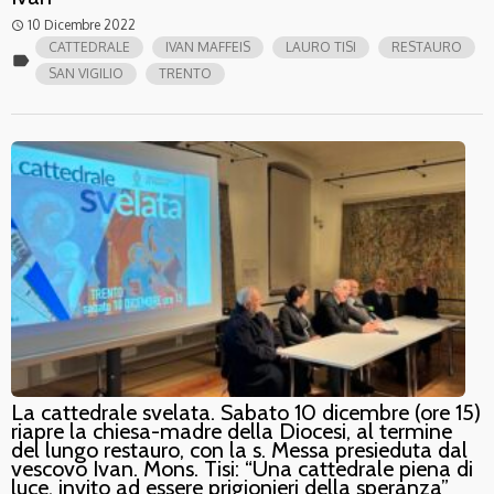
10 Dicembre 2022
access_time
CATTEDRALE
IVAN MAFFEIS
LAURO TISI
RESTAURO
label
SAN VIGILIO
TRENTO
La cattedrale svelata. Sabato 10 dicembre (ore 15)
riapre la chiesa-madre della Diocesi, al termine
del lungo restauro, con la s. Messa presieduta dal
vescovo Ivan. Mons. Tisi: “Una cattedrale piena di
luce, invito ad essere prigionieri della speranza”