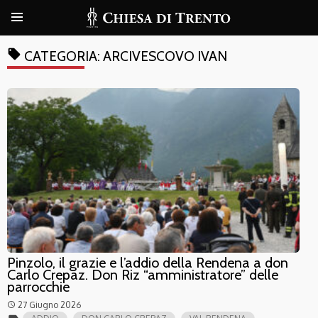
local_offer
CATEGORIA:
ARCIVESCOVO IVAN
Pinzolo, il grazie e l’addio della Rendena a don
Carlo Crepaz. Don Riz “amministratore” delle
parrocchie
27 Giugno 2026
access_time