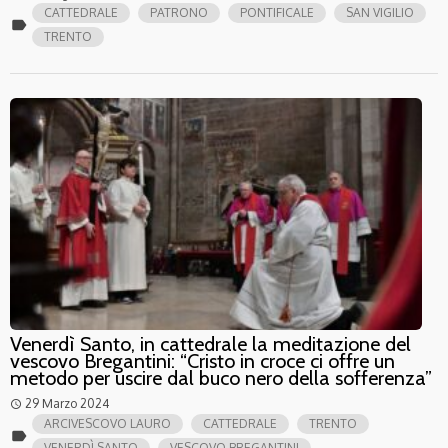
CATTEDRALE
PATRONO
PONTIFICALE
SAN VIGILIO
label
TRENTO
Venerdì Santo, in cattedrale la meditazione del
vescovo Bregantini: “Cristo in croce ci offre un
metodo per uscire dal buco nero della sofferenza”
29 Marzo 2024
access_time
ARCIVESCOVO LAURO
CATTEDRALE
TRENTO
label
VENERDÌ SANTO
VESCOVO BREGANTINI