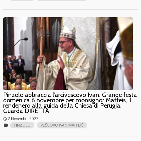
Pinzolo abbraccia l’arcivescovo Ivan. Grande festa
domenica 6 novembre per monsignor Maffeis, il
rendenero alla guida della Chiesa di Perugia.
Guarda DIRETTA
2 Novembre 2022
access_time
label
PINZOLO
VESCOVO IVAN MAFFEIS