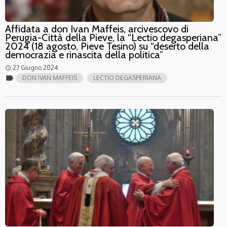
Affidata a don Ivan Maffeis, arcivescovo di
Perugia-Città della Pieve, la “Lectio degasperiana”
2024 (18 agosto, Pieve Tesino) su “deserto della
democrazia e rinascita della politica”
27 Giugno 2024
access_time
label
DON IVAN MAFFEIS
LECTIO DEGASPERIANA