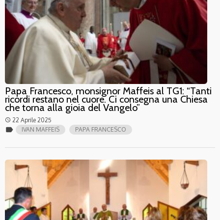
Papa Francesco, monsignor Maffeis al TG1: “Tanti
ricordi restano nel cuore. Ci consegna una Chiesa
che torna alla gioia del Vangelo”
22 Aprile 2025
access_time
label
IVAN MAFFEIS
PAPA FRANCESCO