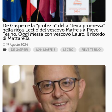
De Gasperi e la “profezia” della “terra promessa”
nella ricca Lectio del vescovo Maffeis a Pieve
Tesino. Oggi Messa con vescovo Lauro. Il ricordo
di Mattarella
19 Agosto 2024
access_time
label
DE GASPERI
IVAN MAFFEIS
LECTIO
PIEVE TESINO