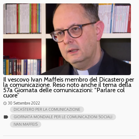
Il vescovo Ivan Maffeis membro del Dicastero per
la comunicazione. Reso noto anche il tema della
57a Giornata delle comunicazioni: “Parlare col
cuore”
30 Settembre 2022
access_time
DICASTERO PER LA COMUNICAZIONE
label
GIORNATA MONDIALE PER LE COMUNICAZIONI SOCIALI
IVAN MAFFEIS