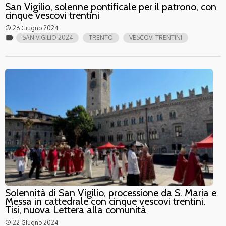
San Vigilio, solenne pontificale per il patrono, con
cinque vescovi trentini
26 Giugno 2024
access_time
label
SAN VIGILIO 2024
TRENTO
VESCOVI TRENTINI
Solennità di San Vigilio, processione da S. Maria e
Messa in cattedrale con cinque vescovi trentini.
Tisi, nuova Lettera alla comunità
22 Giugno 2024
access_time