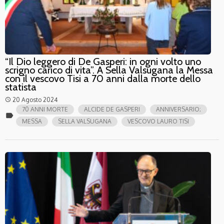
“Il Dio leggero di De Gasperi: in ogni volto uno
scrigno carico di vita”. A Sella Valsugana la Messa
con il vescovo Tisi a 70 anni dalla morte dello
statista
20 Agosto 2024
access_time
70 ANNI MORTE
ALCIDE DE GASPERI
ANNIVERSARIO;
label
MESSA
SELLA VALSUGANA
VESCOVO LAURO TISI