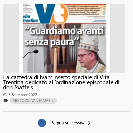
La cattedra di Ivan: inserto speciale di Vita
Trentina dedicato all’ordinazione episcopale di
don Maffeis
15 Settembre 2022
access_time
label
VESCOVO IVAN MAFFEIS
navigate_next
1
Pagina successiva