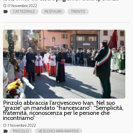
17 Novembre 2022
access_time
label
CATTEDRALE
RESTAURI
TRENTO
Pinzolo abbraccia l’arcivescovo Ivan. Nel suo
“grazie” un mandato “francescano”: “Semplicità,
fraternità, riconoscenza per le persone che
incontriamo”
7 Novembre 2022
access_time
label
PINZOLO
VESCOVO IVAN MAFFEIS