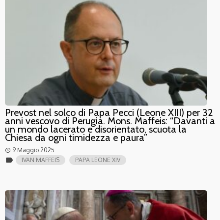
Prevost nel solco di Papa Pecci (Leone XIII) per 32
anni vescovo di Perugia. Mons. Maffeis: “Davanti a
un mondo lacerato e disorientato, scuota la
Chiesa da ogni timidezza e paura”
9 Maggio 2025
access_time
label
IVAN MAFFEIS
PAPA LEONE XIV