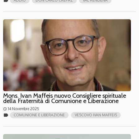
label
ADDIO
DON CARLO CREPAZ
VAL RENDENA
Mons. Ivan Maffeis nuovo Consigliere spirituale
della Fraternità di Comunione e Liberazione
14 Novembre 2025
access_time
label
COMUNIONE E LIBERAZIONE
VESCOVO IVAN MAFFEIS