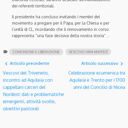
dei referenti territoriali.
Il presidente ha concluso invitando i membri del
movimento a pregare per il Papa, per la Chiesa e per
l’unità di CL, ricordando che il rinnovamento in corso
rappresenta “una fase decisiva della nostra storia”
.
label
COMUNIONE E LIBERAZIONE
VESCOVO IVAN MAFFEIS
navigate_before
navigate_next
Articolo precedente
Articolo successivo
Vescovi del Triveneto,
Celebrazione ecumenica tra
incontro ad Aquileia con
Aquileia e Trento per i 1700
cappellani carceri del
anni del Concilio di Nicea
Nordest: dati e problematiche
emergenti, attività svolte,
obiettivi pastorali