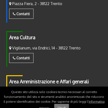
Piazza Fiera, 2 - 38122 Trento
Contatti
Area Cultura
Vigilianum, via Endrici, 14 - 38122 Trento
Contatti
Area Amministrazione e Affari generali
Piazza Fiera, 2 - 38122 Trento
Questo sito utilizza solo cookies tecnici necessari al corretto
funzionamento del sito e strumenti analitici anonimizzati che riducono
il potere identificativo dei cookie. Per saperne di più leggi l'
informativa
Contatti
privacy
.
Chiudi