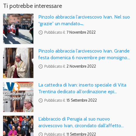
Ti potrebbe interessare
Pinzolo abbraccia l’arcivescovo Ivan. Nel suo
“grazie” un mandato ̶…
access_time
Pubblicato il:
7 Novembre 2022
Pinzolo abbraccia l’arcivescovo Ivan. Grande
festa domenica 6 novembre per monsigno…
access_time
Pubblicato il:
2 Novembre 2022
La cattedra di Ivan: inserto speciale di Vita
Trentina dedicato all’ordinazione epi…
access_time
Pubblicato il:
15 Settembre 2022
L’abbraccio di Perugia al suo nuovo
arcivescovo Ivan, circondato dall’affetto…
access_time
Pubblicato il:
11 Settembre 2022