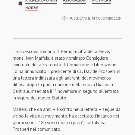
ARCIVESCOVO IVAN
ASSOCIAZIONI
MOVIMENTI
bookmark
NOTIZIE
access_time
PUBBLICATO IL:
14 NOVEMBRE 2025
L’arcivescovo trentino di Perugia-Città della Pieve,
mons. Ivan Maffeis, è stato nominato Consigliere
spirituale della Fraternità di Comunione e Liberazione.
Lo ha annunciato il presidente di CL, Davide Prosperi, in
una lettera indirizzata agli aderenti del movimento,
diffusa dopo la prima riunione della nuova Diaconia
Centrale, insediata il 1° novembre in seguito all’entrata
in vigore del nuovo Statuto.
Maffeis, che da anni – è scritto nella lettera – segue da
vicino la vita del movimento, ha accettato l’incarico nei
giorni scorsi. “Gli sono molto grato”, sottolinea
Prosperi nel comunicato.