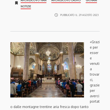
ARCIVESCOVO IVAN
ARCIVESCOVO LAURO
GIOVANI
bookmark
NOTIZIE
access_time
PUBBLICATO IL:
29 AGOSTO 2023
«Grazi
e per
esser
e
venuti
a
trovar
ci,
grazie
per
averci
portat
o dalle montagne trentine aria fresca dopo tanto