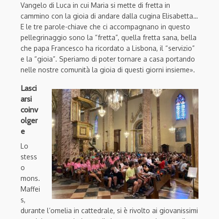
Vangelo di Luca in cui Maria si mette di fretta in
cammino con la gioia di andare dalla cugina Elisabetta…
E le tre parole-chiave che ci accompagnano in questo
pellegrinaggio sono la “fretta”, quella fretta sana, bella
che papa Francesco ha ricordato a Lisbona, il “servizio”
e la “gioia”. Speriamo di poter tornare a casa portando
nelle nostre comunità la gioia di questi giorni insieme».
Lasci
arsi
coinv
olger
e
Lo
stess
o
mons.
Maffei
s,
durante l’omelia in cattedrale, si è rivolto ai giovanissimi