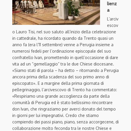
lienz
a
L’arciv
escov
o Lauro Tisi, nel suo saluto all’inizio della celebrazione
in cattedrale, ha ricordato quando da Trento quasi un
anno fa (era l’11 settembre) venne a Perugia insieme a
numerosi fedeli per l’ordinazione episcopale del suo
confratello Ivan, promettendo in quell’occasione di dare
vita ad un “gemellaggio” tra le due Chiese diocesane.
«Siamo stati di parola – ha detto – ritornando a Perugia
ancora prima della scadenza del suo primo anno di
episcopato». E a margine della prima giornata di
pellegrinaggio, l’arcivescovo di Trento ha commentato:
«Respiriamo una grande accoglienza da parte della
comunità di Perugia ed è stato bellissimo rincontrare
don Ivan, che ringraziamo per averci donato del tempo
in giorni per lui impegnativi. Credo che stiamo
compiendo dei passi piano, piano, senza accorgecene, di
collaborazione molto feconda tra le nostre Chiese e