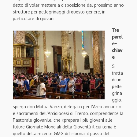
detto di voler mettere a disposizione dal prossimo anno
strutture per pellegrinaggi di questo genere, in
particolare di giovani.
Tre
parol
e-
chiav
e
Si
tratta
di un
pelle
grina
ggio,
spiega don Mattia Vanzo, delegato per l’Area annuncio
e sacramenti dell’Arcidiocesi di Trento, comprendente la
Pastorale giovanile, che «prepara i più giovani alle
future Giornate Mondiali della Gioventù il cui tema è
quello della recente GMG di Lisbona, il passo del