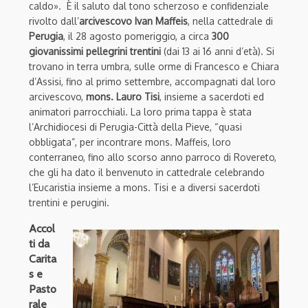
caldo». È il saluto dal tono scherzoso e confidenziale
rivolto dall’
arcivescovo Ivan Maffeis
, nella cattedrale di
Perugia
, il 28 agosto pomeriggio, a circa
300
giovanissimi pellegrini trentini
(dai 13 ai 16 anni d’età). Si
trovano in terra umbra, sulle orme di Francesco e Chiara
d’Assisi, fino al primo settembre, accompagnati dal loro
arcivescovo,
mons. Lauro Tisi
, insieme a sacerdoti ed
animatori parrocchiali. La loro prima tappa è stata
l’Archidiocesi di Perugia-Città della Pieve, “quasi
obbligata”, per incontrare mons. Maffeis, loro
conterraneo, fino allo scorso anno parroco di Rovereto,
che gli ha dato il benvenuto in cattedrale celebrando
l’Eucaristia insieme a mons. Tisi e a diversi sacerdoti
trentini e perugini.
Accol
ti da
Carita
s e
Pasto
rale