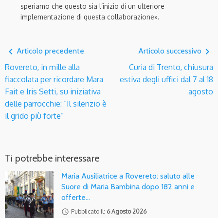
speriamo che questo sia l’inizio di un ulteriore
implementazione di questa collaborazione».
navigate_before
navigate_next
Articolo precedente
Articolo successivo
Rovereto, in mille alla
Curia di Trento, chiusura
fiaccolata per ricordare Mara
estiva degli uffici dal 7 al 18
Fait e Iris Setti, su iniziativa
agosto
delle parrocchie: “Il silenzio è
il grido più forte”
Ti potrebbe interessare
Maria Ausiliatrice a Rovereto: saluto alle
Suore di Maria Bambina dopo 182 anni e
offerte…
access_time
Pubblicato il:
6 Agosto 2026