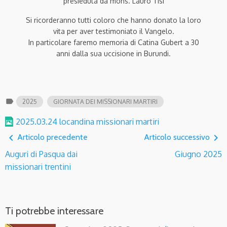
presieduta da mons. Lauro Tisi
Si ricorderanno tutti coloro che hanno donato la loro
vita per aver testimoniato il Vangelo.
In particolare faremo memoria di Catina Gubert a 30
anni dalla sua uccisione in Burundi.
label
2025
GIORNATA DEI MISSIONARI MARTIRI
2025.03.24 locandina missionari martiri
navigate_before
navigate_next
Articolo precedente
Articolo successivo
Auguri di Pasqua dai
Giugno 2025
missionari trentini
Ti potrebbe interessare