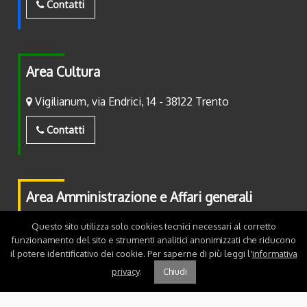
Contatti
Area Cultura
Vigilianum, via Endrici, 14 - 38122 Trento
Contatti
Area Amministrazione e Affari generali
Piazza Fiera, 2 - 38122 Trento
Questo sito utilizza solo cookies tecnici necessari al corretto
funzionamento del sito e strumenti analitici anonimizzati che riducono
il potere identificativo dei cookie. Per saperne di più leggi l'
informativa
Contatti
privacy
.
Chiudi