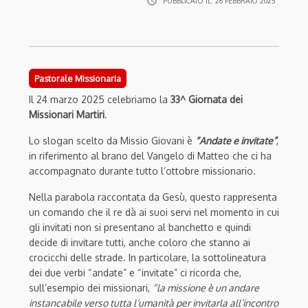
access_time
PUBBLICATO IL:
26 FEBBRAIO 2025
Pastorale Missionaria
Il 24 marzo 2025 celebriamo la
33^ Giornata dei
Missionari Martiri
.
Lo slogan scelto da Missio Giovani è
“Andate e invitate”
,
in riferimento al brano del Vangelo di Matteo che ci ha
accompagnato durante tutto l’ottobre missionario.
Nella parabola raccontata da Gesù, questo rappresenta
un comando che il re dà ai suoi servi nel momento in cui
gli invitati non si presentano al banchetto e quindi
decide di invitare tutti, anche coloro che stanno ai
crocicchi delle strade. In particolare, la sottolineatura
dei due verbi “andate” e “invitate” ci ricorda che,
sull’esempio dei missionari,
“la missione è un andare
instancabile verso tutta l’umanità per invitarla all’incontro