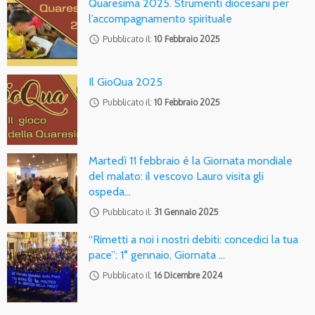
Quaresima 2025. Strumenti diocesani per
l’accompagnamento spirituale
access_time
Pubblicato il:
10 Febbraio 2025
Il GioQua 2025
access_time
Pubblicato il:
10 Febbraio 2025
Martedì 11 febbraio è la Giornata mondiale
del malato: il vescovo Lauro visita gli
ospeda…
access_time
Pubblicato il:
31 Gennaio 2025
“Rimetti a noi i nostri debiti: concedici la tua
pace”: 1° gennaio, Giornata …
access_time
Pubblicato il:
16 Dicembre 2024