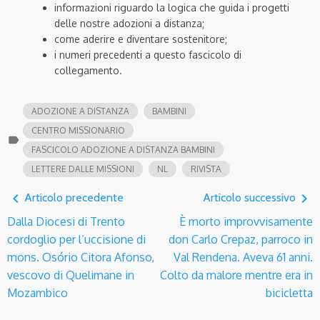
informazioni riguardo la logica che guida i progetti
delle nostre adozioni a distanza;
come aderire e diventare sostenitore;
i numeri precedenti a questo fascicolo di
collegamento.
ADOZIONE A DISTANZA
BAMBINI
CENTRO MISSIONARIO
label
FASCICOLO ADOZIONE A DISTANZA BAMBINI
LETTERE DALLE MISSIONI
NL
RIVISTA
navigate_before
navigate_next
Articolo precedente
Articolo successivo
Dalla Diocesi di Trento
È morto improvvisamente
cordoglio per l’uccisione di
don Carlo Crepaz, parroco in
mons. Osório Citora Afonso,
Val Rendena. Aveva 61 anni.
vescovo di Quelimane in
Colto da malore mentre era in
Mozambico
bicicletta