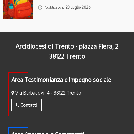
access_time
Pubblicato il:
23 Luglio 2026
Arcidiocesi di Trento - piazza Fiera, 2
38122 Trento
Area Testimonianza e Impegno sociale
Via Barbacovi, 4 - 38122 Trento
Contatti