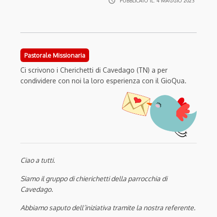
access_time
PUBBLICATO IL:
4 MAGGIO 2023
Pastorale Missionaria
Ci scrivono i Cherichetti di Cavedago (TN) a per
condividere con noi la loro esperienza con il GioQua.
Ciao a tutti.
Siamo il gruppo di chierichetti della parrocchia di
Cavedago.
Abbiamo saputo dell’iniziativa tramite la nostra referente.