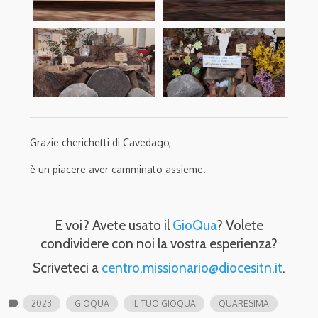
Grazie cherichetti di Cavedago,
è un piacere aver camminato assieme.
E voi? Avete usato il
GioQua
? Volete
condividere con noi la vostra esperienza?
Scriveteci a
centro.missionario@diocesitn.it
.
label
2023
GIOQUA
IL TUO GIOQUA
QUARESIMA