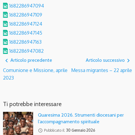
1682286947094
1682286947109
1682286947124
1682286947145
1682286947163
1682286947082
navigate_before
navigate_next
Articolo precedente
Articolo successivo
Comunione e Missione, aprile
Messa migrantes – 22 aprile
2023
Ti potrebbe interessare
Quaresima 2026. Strumenti diocesani per
l’accompagnamento spirituale
access_time
Pubblicato il:
30 Gennaio 2026