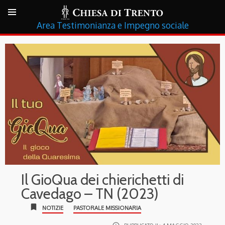
Testimonianza e Impegno sociale
Il GioQua dei chierichetti di
Cavedago – TN (2023)
bookmark
NOTIZIE
PASTORALE MISSIONARIA