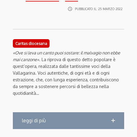
access_time
PUBBLICATO IL:
25 MARZO 2022
Caritas diocesana
«Ove si leva un canto puoi sostare: il malvagio non ebbe
mai canzone»
. La riprova di questo detto popolare è
quest’opera, realizzata dalle tantissime voci della
Vallagarina. Voci autentiche, di ogni età e di ogni
estrazione, che, con lunga esperienza, contribuiscono
da sempre a sostenere percorsi di bellezza nella
quotidianità…
leggi di più