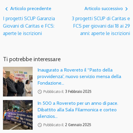
navigate_before
navigate_next
Articolo precedente
Articolo successivo
I progetti SCUP Garanzia
3 progetti SCUP di Caritas e
Giovani di Caritas e FCS:
FCS per giovani dai 18 ai 29
aperte le iscrizioni
anni: aperte le iscrizioni
Ti potrebbe interessare
Inaugurato a Rovereto il “Pasto della
provvidenza”, nuovo servizio mensa della
Fondazione…
access_time
Pubblicato il:
3 Febbraio 2025
In 500 a Rovereto per un anno di pace.
Dibattito alla Sala Filarmonica e corteo
silenzios…
access_time
Pubblicato il:
2 Gennaio 2025