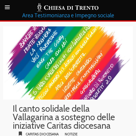
Testimonianza e Impegno sociale
Il canto solidale della
Vallagarina a sostegno delle
iniziative Caritas diocesana
bookmark
CARITAS DIOCESANA
NOTIZIE