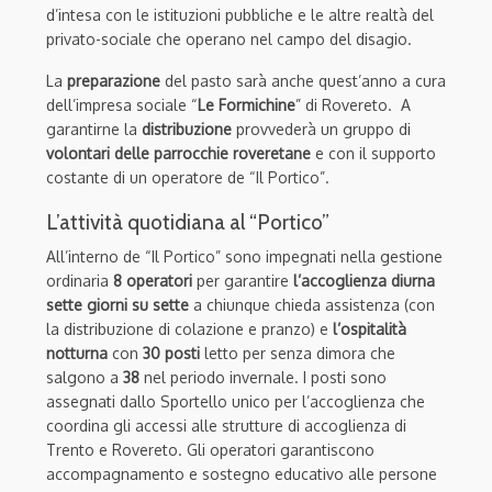
d’intesa con le istituzioni pubbliche e le altre realtà del
privato-sociale che operano nel campo del disagio.
La
preparazione
del pasto sarà anche quest’anno a cura
dell’impresa sociale “
Le Formichine
” di Rovereto. A
garantirne la
distribuzione
provvederà un gruppo di
volontari delle parrocchie roveretane
e con il supporto
costante di un operatore de “Il Portico”.
L’attività quotidiana al “Portico”
All’interno de “Il Portico” sono impegnati nella gestione
ordinaria
8 operatori
per garantire
l’accoglienza diurna
sette giorni su sette
a chiunque chieda assistenza (con
la distribuzione di colazione e pranzo) e
l’ospitalità
notturna
con
30 posti
letto per senza dimora che
salgono a
38
nel periodo invernale. I posti sono
assegnati dallo Sportello unico per l’accoglienza che
coordina gli accessi alle strutture di accoglienza di
Trento e Rovereto. Gli operatori garantiscono
accompagnamento e sostegno educativo alle persone