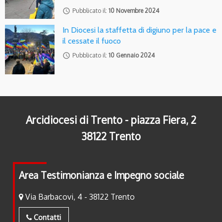
access_time
Pubblicato il:
10 Novembre 2024
In Diocesi la staffetta di digiuno per la pace e
il cessate il fuoco
access_time
Pubblicato il:
10 Gennaio 2024
Arcidiocesi di Trento - piazza Fiera, 2
38122 Trento
Area Testimonianza e Impegno sociale
Via Barbacovi, 4 - 38122 Trento
Contatti