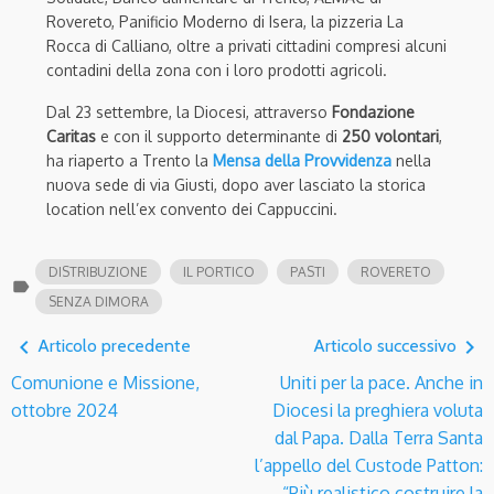
Rovereto, Panificio Moderno di Isera, la pizzeria La
Rocca di Calliano, oltre a privati cittadini compresi alcuni
contadini della zona con i loro prodotti agricoli.
Dal 23 settembre, la Diocesi, attraverso
Fondazione
Caritas
e con il supporto determinante di
250 volontari
,
ha riaperto a Trento la
Mensa della Provvidenza
nella
nuova sede di via Giusti, dopo aver lasciato la storica
location nell’ex convento dei Cappuccini.
DISTRIBUZIONE
IL PORTICO
PASTI
ROVERETO
label
SENZA DIMORA
navigate_before
navigate_next
Articolo precedente
Articolo successivo
Comunione e Missione,
Uniti per la pace. Anche in
ottobre 2024
Diocesi la preghiera voluta
dal Papa. Dalla Terra Santa
l’appello del Custode Patton:
“Più realistico costruire la