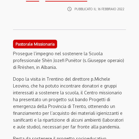
access_time
PUBBLICATO IL:
16 FEBBRAIO 2022
Pastorale Missionaria
Prosegue l’impegno nel sostenere la Scuola
professionale Shën Jozefi Punëtor (s.Giuseppe operaio)
di Rrëshen, in Albania.
Dopo la visita in Trentino del direttore p.Michele
Leovino, che ha potuto incontrare donatori e gruppi
interessati a sostenere la scuola, il Centro missionario
ha presentato un progetto sul bando Progetti di
emergenza della Provincia di Trento, ottenendo un
finanziamento per l’acquisto dei materiali igienizzanti e
sanificanti e la ripartizione di alcuni ambienti (laboratori
e aule studio), necessari per far fronte alla pandemia.
Resta da sostenere il progetto socioeducativo