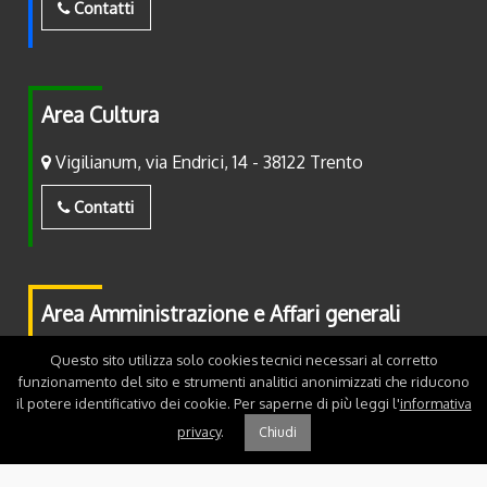
Contatti
Area Cultura
Vigilianum, via Endrici, 14 - 38122 Trento
Contatti
Area Amministrazione e Affari generali
Piazza Fiera, 2 - 38122 Trento
Questo sito utilizza solo cookies tecnici necessari al corretto
funzionamento del sito e strumenti analitici anonimizzati che riducono
il potere identificativo dei cookie. Per saperne di più leggi l'
informativa
Contatti
privacy
.
Chiudi