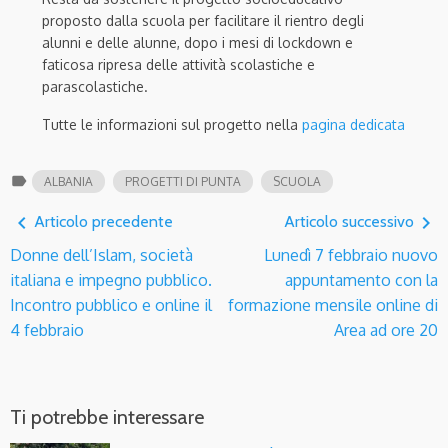
proposto dalla scuola per facilitare il rientro degli
alunni e delle alunne, dopo i mesi di lockdown e
faticosa ripresa delle attività scolastiche e
parascolastiche.
Tutte le informazioni sul progetto nella
pagina dedicata
label
ALBANIA
PROGETTI DI PUNTA
SCUOLA
navigate_before
navigate_next
Articolo precedente
Articolo successivo
Donne dell’Islam, società
Lunedì 7 febbraio nuovo
italiana e impegno pubblico.
appuntamento con la
Incontro pubblico e online il
formazione mensile online di
4 febbraio
Area ad ore 20
Ti potrebbe interessare