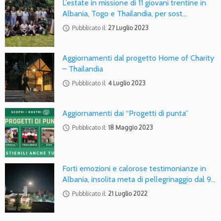
L’estate in missione di 11 giovani trentine in
Albania, Togo e Thailandia, per sost…
access_time
Pubblicato il:
27 Luglio 2023
Aggiornamenti dal progetto Home of Charity
– Thailandia
access_time
Pubblicato il:
4 Luglio 2023
Aggiornamenti dai “Progetti di punta”
access_time
Pubblicato il:
18 Maggio 2023
Forti emozioni e calorose testimonianze in
Albania, insolita meta di pellegrinaggio dal 9…
access_time
Pubblicato il:
21 Luglio 2022