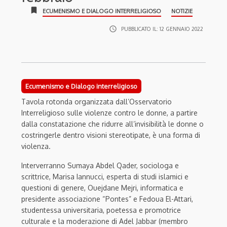
bookmark
ECUMENISMO E DIALOGO INTERRELIGIOSO
NOTIZIE
access_time
PUBBLICATO IL:
12 GENNAIO 2022
Ecumenismo e Dialogo interreligioso
Tavola rotonda organizzata dall’Osservatorio
Interreligioso sulle violenze contro le donne,
a partire
dalla constatazione che ridurre all’invisibilità le donne o
costringerle dentro visioni stereotipate, è una forma di
violenza.
Interverranno
Sumaya Abdel Qader, sociologa e
scrittrice, Marisa Iannucci, esperta di studi islamici e
questioni di genere, Ouejdane Mejri, informatica e
presidente associazione “Pontes” e Fedoua El-Attari,
studentessa universitaria, poetessa e promotrice
culturale e la moderazione di Adel Jabbar (membro