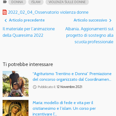
label
DONNA
ISLAM
VIOLENZA SULLE DONNE
2022_02_04_Osservatorio violenza donne
navigate_before
navigate_next
Articolo precedente
Articolo successivo
Il materiale per l’animazione
Albania. Aggionamenti sul
della Quaresima 2022
progetto di sostegno alla
scuola professionale
Ti potrebbe interessare
“Agriturismo Trentino e Donna” Premiazione
del concorso organizzato dal Coordinamen…
access_time
Pubblicato il:
12 Novembre 2021
Maria: modello di fede e vita per il
cristianesimo e l’islam. Un corso per
incentivare l’…