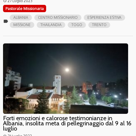
27 Luglio 2023
access_time
Pastorale Missionaria
ALBANIA
CENTRO MISSIONARIO
ESPERIENZA ESTIVA
label
MISSIONE
THAILANDIA
TOGO
TRENTO
Forti emozioni e calorose testimonianze in
Albania, insolita meta di pellegrinaggio dal 9 al 16
luglio