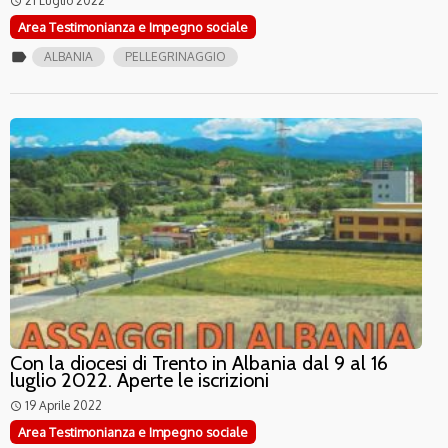
21 Luglio 2022
access_time
Area Testimonianza e Impegno sociale
label
ALBANIA
PELLEGRINAGGIO
Con la diocesi di Trento in Albania dal 9 al 16
luglio 2022. Aperte le iscrizioni
19 Aprile 2022
access_time
Area Testimonianza e Impegno sociale