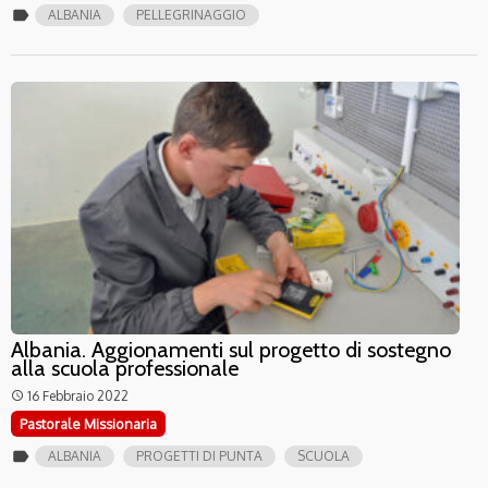
label
ALBANIA
PELLEGRINAGGIO
Albania. Aggionamenti sul progetto di sostegno
alla scuola professionale
16 Febbraio 2022
access_time
Pastorale Missionaria
label
ALBANIA
PROGETTI DI PUNTA
SCUOLA