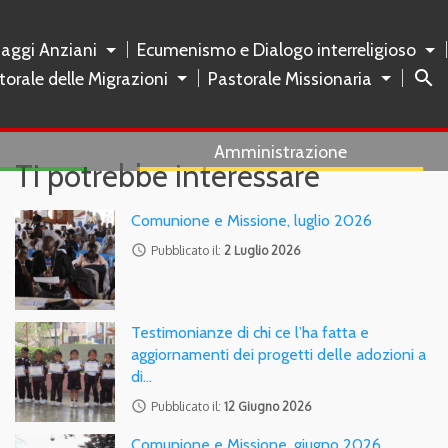
naggi Anziani
Ecumenismo e Dialogo interreligioso
search
torale delle Migrazioni
Pastorale Missionaria
Amministrazione
Ti potrebbe interessare
Comunione e Missione, luglio 2026
access_time
Pubblicato il:
2 Luglio 2026
Testimonianze di chi ce l’ha fatta e
aggiornamenti dei progetti delle adozioni a
di…
access_time
Pubblicato il:
12 Giugno 2026
Comunione e Missione, giugno 2026