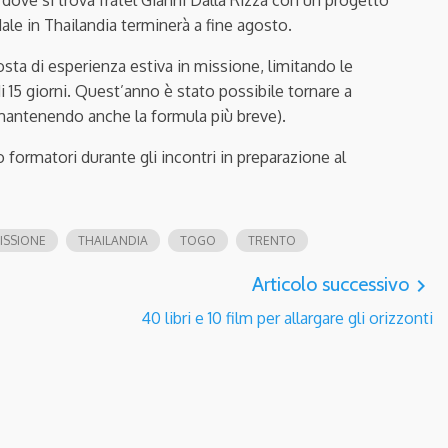
dove si trova fratel Gianni Dalla Rizza con un progetto
idale in Thailandia terminerà a fine agosto.
sta di esperienza estiva in missione, limitando le
i 15 giorni. Quest’anno è stato possibile tornare a
 mantenendo anche la formula più breve).
o formatori durante gli incontri in preparazione al
ISSIONE
THAILANDIA
TOGO
TRENTO
Articolo successivo
navigate_next
40 libri e 10 film per allargare gli orizzonti