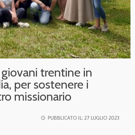
 giovani trentine in
ia, per sostenere i
tro missionario
PUBBLICATO IL:
27 LUGLIO 2023
access_time