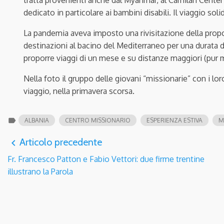
tratta provenienti anche dal Myanmar, al Camilan Center 
dedicato in particolare ai bambini disabili. Il viaggio sol
La pandemia aveva imposto una rivisitazione della propo
destinazioni al bacino del Mediterraneo per una durata d
proporre viaggi di un mese e su distanze maggiori (pur
Nella foto il gruppo delle giovani “missionarie” con i lor
viaggio, nella primavera scorsa.
label
ALBANIA
CENTRO MISSIONARIO
ESPERIENZA ESTIVA
M
Articolo precedente
navigate_before
Fr. Francesco Patton e Fabio Vettori: due firme trentine
illustrano la Parola