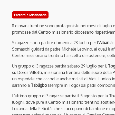
Pastorale Missionaria
11 giovani trentine sono protagoniste nei mesi di luglio 
promosse dal Centro missionario diocesano rispettiva
5 ragazze sono partite domenica 23 luglio per l’
Albania
e
Somaschi guidati da padre Michele Leovino, ai quali è af
Centro missionario trentino ha scelto di sostenere, coll
Un gruppo di 3 ragazze partirà sabato 29 luglio per il
To
sr. Dores Villotti, missionaria trentina delle suore della
un ospedale che accoglie anche malati di Aids, l’unico in
saranno a
Tabligbo
(sempre in Togo) dai padri combonia
L’ultimo gruppo di 3 ragazze partirà il 5 agosto per la
Tha
luoghi, dove pure il Centro missionario trentino sostiene
Locanda della Felicità, che si occupano di bambine e ra