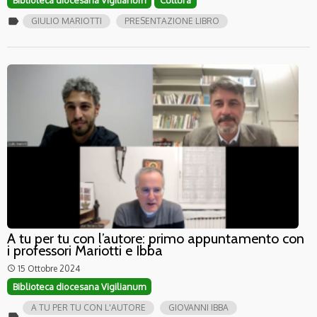
label
GIULIO MARIOTTI
PRESENTAZIONE LIBRO
A tu per tu con l’autore: primo appuntamento con
i professori Mariotti e Ibba
15 Ottobre 2024
access_time
Biblioteca diocesana Vigilianum
A TU PER TU CON L'AUTORE
GIOVANNI IBBA
label