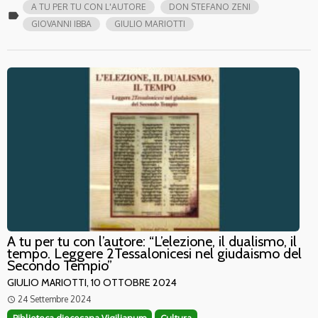
A TU PER TU CON L'AUTORE
DON STEFANO ZENI
label
GIOVANNI IBBA
GIULIO MARIOTTI
A tu per tu con l’autore: “L’elezione, il dualismo, il
tempo. Leggere 2Tessalonicesi nel giudaismo del
Secondo Tempio”
GIULIO MARIOTTI, 10 OTTOBRE 2024
24 Settembre 2024
access_time
Biblioteca diocesana Vigilianum
Cultura