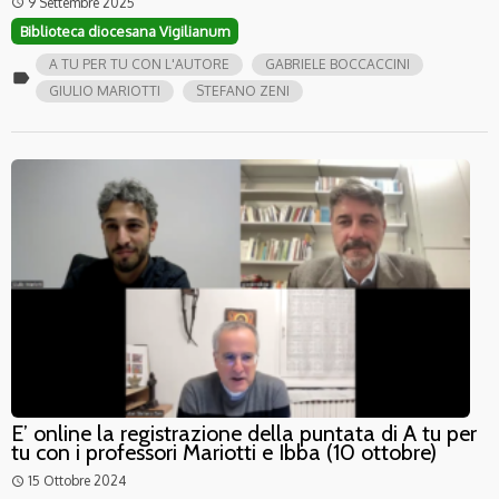
9 Settembre 2025
access_time
Biblioteca diocesana Vigilianum
A TU PER TU CON L'AUTORE
GABRIELE BOCCACCINI
label
GIULIO MARIOTTI
STEFANO ZENI
E’ online la registrazione della puntata di A tu per
tu con i professori Mariotti e Ibba (10 ottobre)
15 Ottobre 2024
access_time