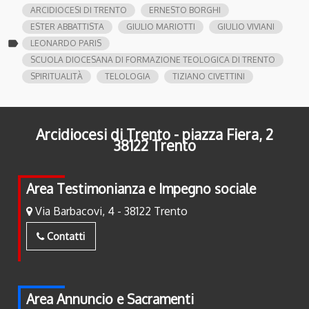
ARCIDIOCESI DI TRENTO
ERNESTO BORGHI
ESTER ABBATTISTA
GIULIO MARIOTTI
GIULIO VIVIANI
label
LEONARDO PARIS
SCUOLA DIOCESANA DI FORMAZIONE TEOLOGICA DI TRENTO
SPIRITUALITÀ
TELOLOGIA
TIZIANO CIVETTINI
Arcidiocesi di Trento - piazza Fiera, 2
38122 Trento
Area Testimonianza e Impegno sociale
Via Barbacovi, 4 - 38122 Trento
Contatti
Area Annuncio e Sacramenti