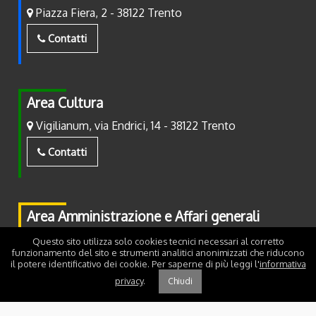
Piazza Fiera, 2 - 38122 Trento
Contatti
Area Cultura
Vigilianum, via Endrici, 14 - 38122 Trento
Contatti
Area Amministrazione e Affari generali
Piazza Fiera, 2 - 38122 Trento
Questo sito utilizza solo cookies tecnici necessari al corretto
funzionamento del sito e strumenti analitici anonimizzati che riducono
il potere identificativo dei cookie. Per saperne di più leggi l'
informativa
Contatti
privacy
.
Chiudi