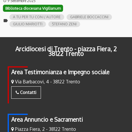
9 Settembre 2025
access_time
Biblioteca diocesana Vigilianum
A TU PER TU CON L'AUTORE
GABRIELE BOCCACCINI
label
GIULIO MARIOTTI
STEFANO ZENI
Arcidiocesi di Trento - piazza Fiera, 2
38122 Trento
Area Testimonianza e Impegno sociale
Via Barbacovi, 4 - 38122 Trento
Contatti
Area Annuncio e Sacramenti
Piazza Fiera, 2 - 38122 Trento