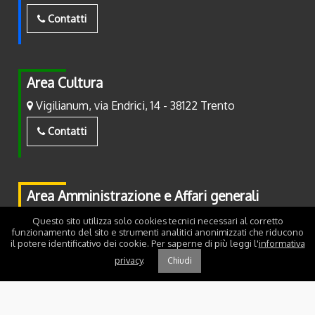
Contatti
Area Cultura
Vigilianum, via Endrici, 14 - 38122 Trento
Contatti
Area Amministrazione e Affari generali
Piazza Fiera, 2 - 38122 Trento
Questo sito utilizza solo cookies tecnici necessari al corretto
funzionamento del sito e strumenti analitici anonimizzati che riducono
il potere identificativo dei cookie. Per saperne di più leggi l'
informativa
Contatti
privacy
.
Chiudi