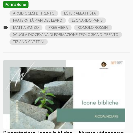
Formazione
ARCIDIOCESI DI TRENTO
ESTER ABBATTISTA
FRATERNITÀ PIAN DEL LEVRO
LEONARDO PARIS
label
MATTIA VANZO
PREGHIERA
ROMOLO ROSSINI
SCUOLA DIOCESANA DI FORMAZIONE TEOLOGICA DI TRENTO
TIZIANO CIVETTINI
Ricominciare. Icone bibliche – Nuovo videocorso