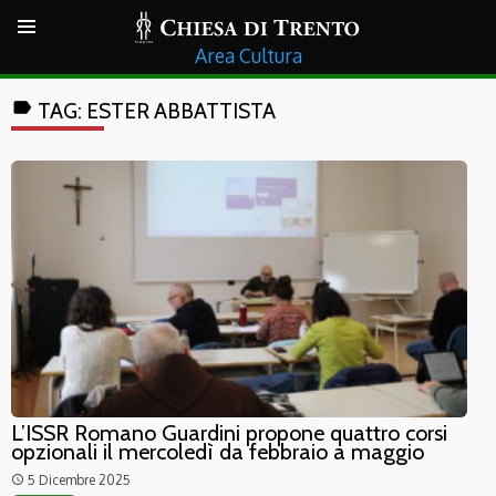
Cultura
label
TAG:
ESTER ABBATTISTA
L’ISSR Romano Guardini propone quattro corsi
opzionali il mercoledì da febbraio a maggio
5 Dicembre 2025
access_time