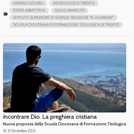
ANDREA DECARLI
ARCIDIOCESI DI TRENTO
ESTER ABBATTISTA
GIULIO MARIOTTI
label
ISTITUTO SUPERIORE DI SCIENZE RELIGIOSE "R. GUARDINI"
SCUOLA DIOCESANA DI FORMAZIONE TEOLOGICA DI TRENTO
Incontrare Dio. La preghiera cristiana
Nuova proposta della Scuola Diocesana di Formazione Teologica
21 Dicembre 2021
access_time