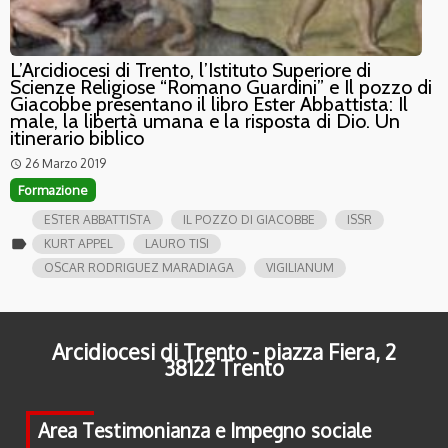
L’Arcidiocesi di Trento, l’Istituto Superiore di
Scienze Religiose “Romano Guardini” e Il pozzo di
Giacobbe presentano il libro Ester Abbattista: Il
male, la libertà umana e la risposta di Dio. Un
itinerario biblico
26 Marzo 2019
access_time
Formazione
ESTER ABBATTISTA
IL POZZO DI GIACOBBE
ISSR
label
KURT APPEL
LAURO TISI
OSCAR RODRIGUEZ MARADIAGA
VIGILIANUM
Arcidiocesi di Trento - piazza Fiera, 2
38122 Trento
Area Testimonianza e Impegno sociale