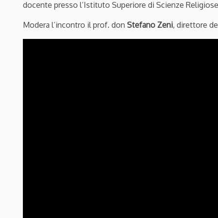
docente presso l’Istituto Superiore di Scienze Religios
Modera l’incontro il prof. don
Stefano Zeni
, direttore d