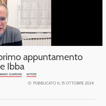
e: primo appuntamento
 e Ibba
OMANO GUARDINI
NOTIZIE
PUBBLICATO IL:
15 OTTOBRE 2024
access_time