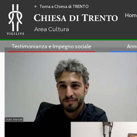
Torna a Chiesa di TRENTO
arrow_back
Hom
Cultura
Testimonianza e Impegno sociale
Ann