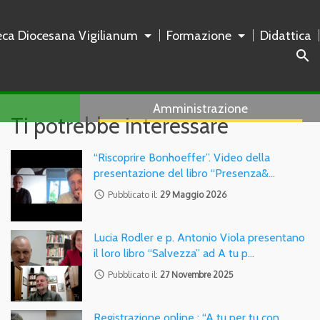
teca Diocesana Vigilianum
Formazione
Didattica
search
Amministrazione
Ti potrebbe interessare
“Riscoprire Bonhoeffer”. Video della
presentazione del libro “Presenza&…
access_time
Pubblicato il:
29 Maggio 2026
Lucia Rodler e p. Antonio Viola presentano
il loro libro “Salvezza” ad A tu p…
access_time
Pubblicato il:
27 Novembre 2025
Registrazione online : “A tu per tu con