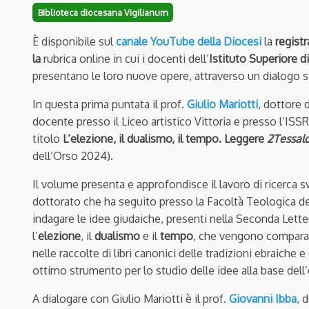
Biblioteca diocesana Vigilianum
È disponibile sul
canale YouTube della Diocesi
la
regist
la
rubrica online in cui i docenti dell’
Istituto Superiore 
presentano le loro nuove opere, attraverso un dialogo st
In questa prima puntata il prof.
Giulio Mariotti
, dottore 
docente presso il Liceo artistico Vittoria e presso l’ISS
titolo
L’elezione, il dualismo, il tempo. Leggere
2Tessalo
dell’Orso 2024).
Il volume presenta e approfondisce il lavoro di ricerca sv
dottorato che ha seguito presso la Facoltà Teologica dell
indagare le idee giudaiche, presenti nella Seconda Lettera
l’
elezione
, il
dualismo
e il
tempo
, che vengono comparati 
nelle raccolte di libri canonici delle tradizioni ebraich
ottimo strumento per lo studio delle idee alla base dell
A dialogare con Giulio Mariotti è il prof.
Giovanni Ibba
, 