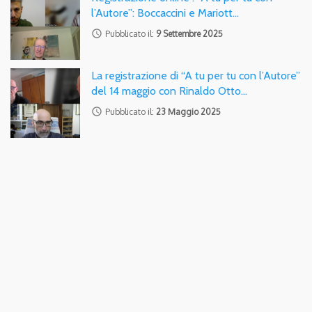
l’Autore”: Boccaccini e Mariott…
access_time
Pubblicato il:
9 Settembre 2025
La registrazione di “A tu per tu con l’Autore”
del 14 maggio con Rinaldo Otto…
access_time
Pubblicato il:
23 Maggio 2025