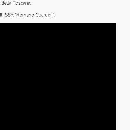
e della Toscana.
ell’ISSR “Romano Guardini”.