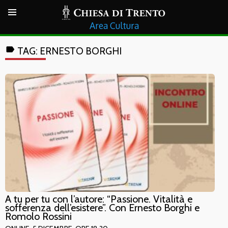
Cultura
label
TAG:
ERNESTO BORGHI
A tu per tu con l’autore: “Passione. Vitalità e
sofferenza dell’esistere”. Con Ernesto Borghi e
Romolo Rossini