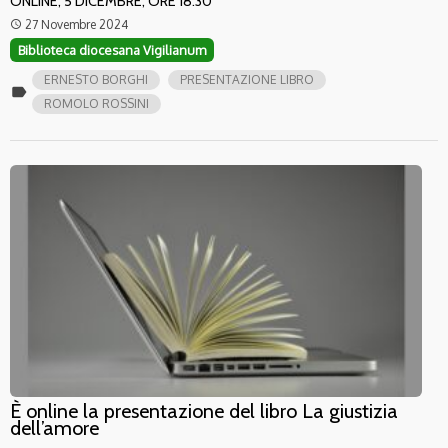
ONLINE, 5 DICEMBRE, ORE 18.30
27 Novembre 2024
access_time
Biblioteca diocesana Vigilianum
ERNESTO BORGHI
PRESENTAZIONE LIBRO
label
ROMOLO ROSSINI
È online la presentazione del libro La giustizia
dell’amore