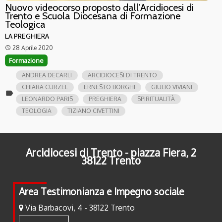
Nuovo videocorso proposto dall’Arcidiocesi di
Trento e Scuola Diocesana di Formazione
Teologica
LA PREGHIERA
28 Aprile 2020
access_time
Formazione
ANDREA DECARLI
ARCIDIOCESI DI TRENTO
CHIARA CURZEL
ERNESTO BORGHI
GIULIO VIVIANI
label
LEONARDO PARIS
PREGHIERA
SPIRITUALITÀ
TEOLOGIA
TIZIANO CIVETTINI
Arcidiocesi di Trento - piazza Fiera, 2
38122 Trento
Area Testimonianza e Impegno sociale
Via Barbacovi, 4 - 38122 Trento