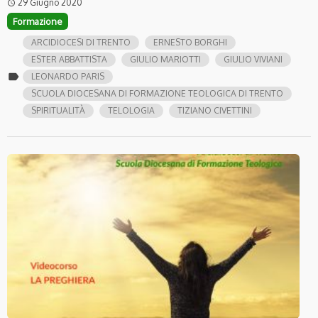
29 Giugno 2020
access_time
Formazione
ARCIDIOCESI DI TRENTO
ERNESTO BORGHI
ESTER ABBATTISTA
GIULIO MARIOTTI
GIULIO VIVIANI
label
LEONARDO PARIS
SCUOLA DIOCESANA DI FORMAZIONE TEOLOGICA DI TRENTO
SPIRITUALITÀ
TELOLOGIA
TIZIANO CIVETTINI