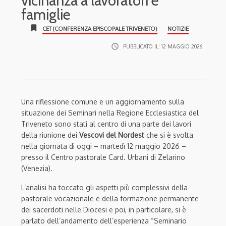
vicinanza a lavoratori e
famiglie
bookmark
CET (CONFERENZA EPISCOPALE TRIVENETO)
NOTIZIE
access_time
PUBBLICATO IL:
12 MAGGIO 2026
Una riflessione comune e un aggiornamento sulla
situazione dei Seminari nella Regione Ecclesiastica del
Triveneto sono stati al centro di una parte dei lavori
della riunione dei
Vescovi del Nordest
che si è svolta
nella giornata di oggi – martedì 12 maggio 2026 –
presso il Centro pastorale Card. Urbani di Zelarino
(Venezia).
L’analisi ha toccato gli aspetti più complessivi della
pastorale vocazionale e della formazione permanente
dei sacerdoti nelle Diocesi e poi, in particolare, si è
parlato dell’andamento dell’esperienza “Seminario