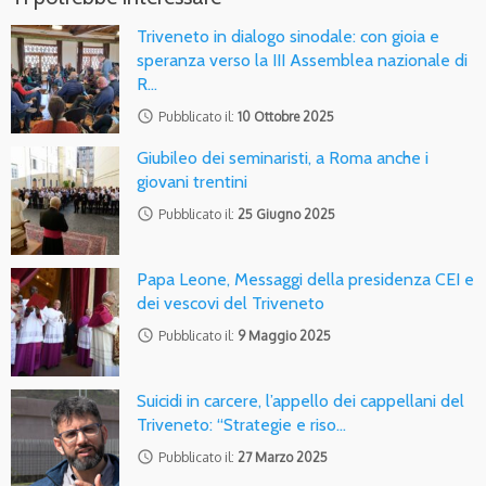
Triveneto in dialogo sinodale: con gioia e
speranza verso la III Assemblea nazionale di
R…
access_time
Pubblicato il:
10 Ottobre 2025
Giubileo dei seminaristi, a Roma anche i
giovani trentini
access_time
Pubblicato il:
25 Giugno 2025
Papa Leone, Messaggi della presidenza CEI e
dei vescovi del Triveneto
access_time
Pubblicato il:
9 Maggio 2025
Suicidi in carcere, l’appello dei cappellani del
Triveneto: “Strategie e riso…
access_time
Pubblicato il:
27 Marzo 2025