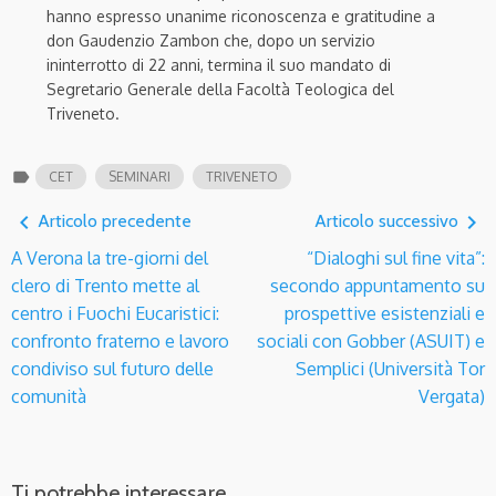
hanno espresso unanime riconoscenza e gratitudine a
don Gaudenzio Zambon che, dopo un servizio
ininterrotto di 22 anni, termina il suo mandato di
Segretario Generale della Facoltà Teologica del
Triveneto.
label
CET
SEMINARI
TRIVENETO
navigate_before
navigate_next
Articolo precedente
Articolo successivo
A Verona la tre-giorni del
“Dialoghi sul fine vita”:
clero di Trento mette al
secondo appuntamento su
centro i Fuochi Eucaristici:
prospettive esistenziali e
confronto fraterno e lavoro
sociali con Gobber (ASUIT) e
condiviso sul futuro delle
Semplici (Università Tor
comunità
Vergata)
Ti potrebbe interessare