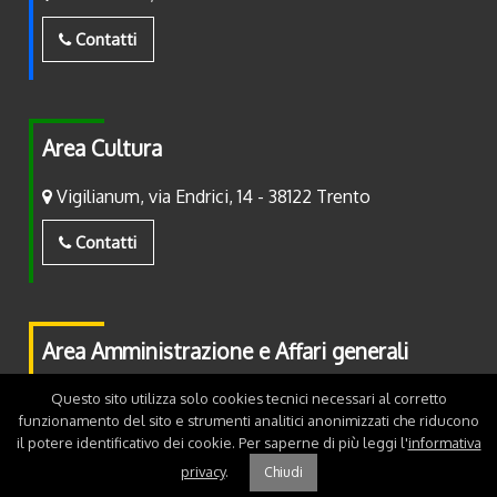
Contatti
Area Cultura
Vigilianum, via Endrici, 14 - 38122 Trento
Contatti
Area Amministrazione e Affari generali
Piazza Fiera, 2 - 38122 Trento
Questo sito utilizza solo cookies tecnici necessari al corretto
funzionamento del sito e strumenti analitici anonimizzati che riducono
il potere identificativo dei cookie. Per saperne di più leggi l'
informativa
Contatti
privacy
.
Chiudi