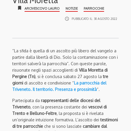
Villa Moretta
bookmark
ARCIVESCOVO LAURO
NOTIZIE
PARROCCHIE
access_time
PUBBLICATO IL:
30 AGOSTO 2022
“La sfida è quella di un ascolto più libero del vangelo a
partire dalla libertà di Dio. Solo la contaminazione con i
territori salverà la parrocchia”. Con queste parole,
risuonate negli spazi accoglienti di
Villa Moretta di
Pergine (Tn)
, si è conclusa sabato 27 agosto la
tre
giorni
di ascolto e condivisione “
La parrocchia del
Triveneto. Il territorio. Presenza e prossimità
“.
Partecipata da
rappresentanti delle diocesi del
Triveneto
, con la presenza costante dei
vescovi di
Trento e Belluno-Feltre
, la proposta si è rivelata
un’originale intuizione formativa. L’ascolto dei
testimoni
di tre parrocchie
che si sono lasciate
cambiare dal