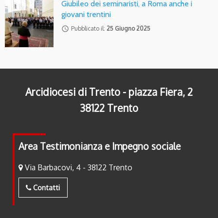
Giubileo dei seminaristi, a Roma anche i
giovani trentini
access_time
Pubblicato il:
25 Giugno 2025
Arcidiocesi di Trento - piazza Fiera, 2
38122 Trento
Area Testimonianza e Impegno sociale
Via Barbacovi, 4 - 38122 Trento
Contatti