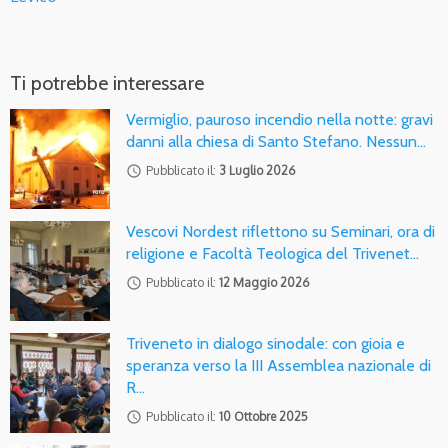
Ti potrebbe interessare
Vermiglio, pauroso incendio nella notte: gravi
danni alla chiesa di Santo Stefano. Nessun…
access_time
Pubblicato il:
3 Luglio 2026
Vescovi Nordest riflettono su Seminari, ora di
religione e Facoltà Teologica del Trivenet…
access_time
Pubblicato il:
12 Maggio 2026
Triveneto in dialogo sinodale: con gioia e
speranza verso la III Assemblea nazionale di
R…
access_time
Pubblicato il:
10 Ottobre 2025