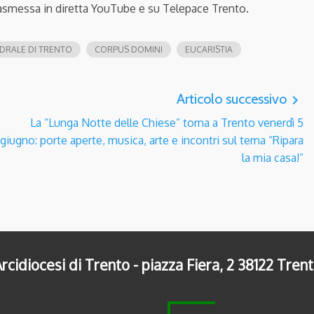
trasmessa in diretta YouTube e su Telepace Trento.
DRALE DI TRENTO
CORPUS DOMINI
EUCARISTIA
Articolo successivo
navigate_next
La “Lunga Notte delle Chiese” torna a Trento venerdì 5
giugno: porte aperte, musica, arte e incontri sul tema “Ripara
la mia casa!”
rcidiocesi di Trento - piazza Fiera, 2 38122 Tren