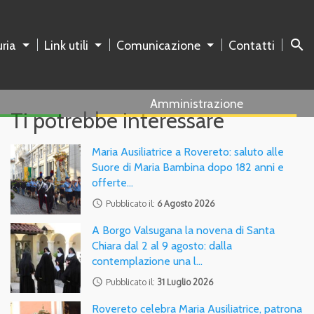
search
ria
Link utili
Comunicazione
Contatti
Amministrazione
Ti potrebbe interessare
Maria Ausiliatrice a Rovereto: saluto alle
Suore di Maria Bambina dopo 182 anni e
offerte…
access_time
Pubblicato il:
6 Agosto 2026
A Borgo Valsugana la novena di Santa
Chiara dal 2 al 9 agosto: dalla
contemplazione una l…
access_time
Pubblicato il:
31 Luglio 2026
Rovereto celebra Maria Ausiliatrice, patrona