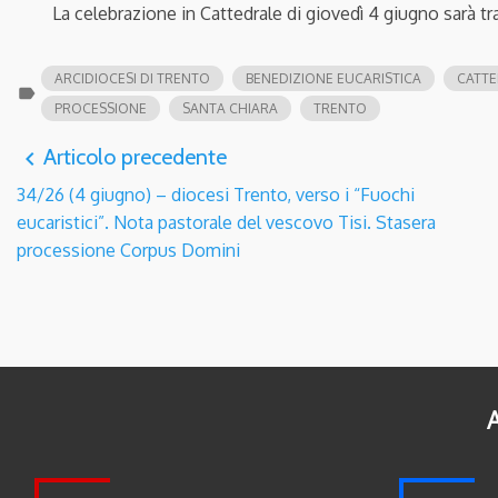
La celebrazione in Cattedrale di giovedì 4 giugno sarà 
ARCIDIOCESI DI TRENTO
BENEDIZIONE EUCARISTICA
CATTE
label
PROCESSIONE
SANTA CHIARA
TRENTO
Articolo precedente
navigate_before
34/26 (4 giugno) – diocesi Trento, verso i “Fuochi
eucaristici”. Nota pastorale del vescovo Tisi. Stasera
processione Corpus Domini
A