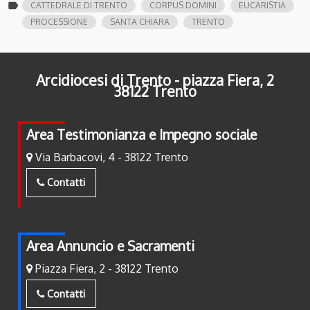
label
CATTEDRALE DI TRENTO
CORPUS DOMINI
EUCARISTIA
PROCESSIONE
SANTA CHIARA
TRENTO
Arcidiocesi di Trento - piazza Fiera, 2
38122 Trento
Area Testimonianza e Impegno sociale
Via Barbacovi, 4 - 38122 Trento
Contatti
Area Annuncio e Sacramenti
Piazza Fiera, 2 - 38122 Trento
Contatti