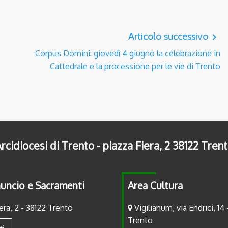
Articolo successivo
navigate_next
Corpus Domini: giovedì 4 giugno la celebrazione in
Cattedrale e la processione per le vie di Trento
rcidiocesi di Trento - piazza Fiera, 2 38122 Tren
uncio e Sacramenti
Area Cultura
era, 2 - 38122 Trento
Vigilianum, via Endrici, 14 
Trento