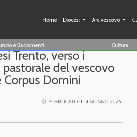
Home
Diocesi
Arcivescovo
Cu
uncio e Sacramenti
Cultura
si Trento, verso i
ta pastorale del vescovo
ne Corpus Domini
PUBBLICATO IL:
4 GIUGNO 2026
access_time