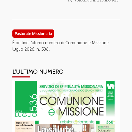
access_time
PUBBLICATO IL:
2 LUGLIO 2026
Pastorale Missionaria
È on line l'ultimo numero di Comunione e Missione:
luglio 2026, n. 536.
L’ULTIMO NUMERO