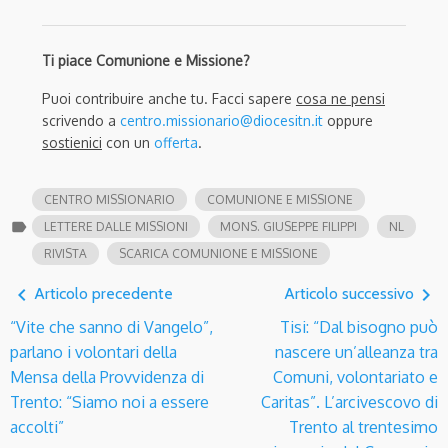
Ti piace Comunione e Missione?
Puoi contribuire anche tu. Facci sapere
cosa ne pensi
scrivendo a
centro.missionario@diocesitn.it
oppure
sostienici
con un
offerta
.
CENTRO MISSIONARIO
COMUNIONE E MISSIONE
label
LETTERE DALLE MISSIONI
MONS. GIUSEPPE FILIPPI
NL
RIVISTA
SCARICA COMUNIONE E MISSIONE
navigate_before
navigate_next
Articolo precedente
Articolo successivo
“Vite che sanno di Vangelo”,
Tisi: “Dal bisogno può
parlano i volontari della
nascere un’alleanza tra
Mensa della Provvidenza di
Comuni, volontariato e
Trento: “Siamo noi a essere
Caritas”. L’arcivescovo di
accolti”
Trento al trentesimo