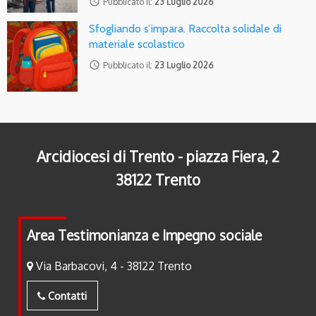
access_time
Pubblicato il:
23 Luglio 2026
Sfogliando s’impara. Raccolta solidale di
materiale scolastico
access_time
Pubblicato il:
23 Luglio 2026
Arcidiocesi di Trento - piazza Fiera, 2
38122 Trento
Area Testimonianza e Impegno sociale
Via Barbacovi, 4 - 38122 Trento
Contatti