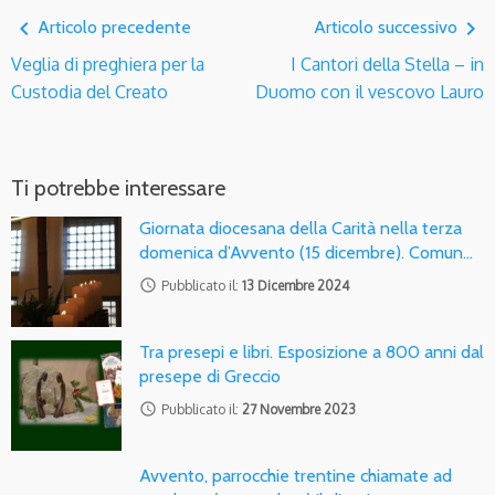
navigate_before
navigate_next
Articolo precedente
Articolo successivo
Veglia di preghiera per la
I Cantori della Stella – in
Custodia del Creato
Duomo con il vescovo Lauro
Ti potrebbe interessare
Giornata diocesana della Carità nella terza
domenica d’Avvento (15 dicembre). Comun…
access_time
Pubblicato il:
13 Dicembre 2024
Tra presepi e libri. Esposizione a 800 anni dal
presepe di Greccio
access_time
Pubblicato il:
27 Novembre 2023
Avvento, parrocchie trentine chiamate ad