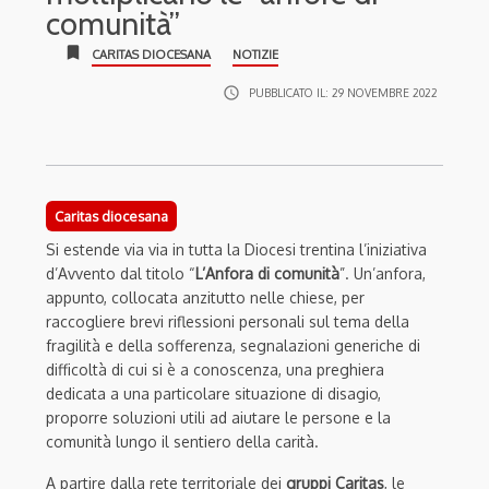
comunità”
bookmark
CARITAS DIOCESANA
NOTIZIE
access_time
PUBBLICATO IL:
29 NOVEMBRE 2022
Caritas diocesana
Si estende via via in tutta la Diocesi trentina l’iniziativa
d’Avvento dal titolo “
L’Anfora di comunità
”. Un’anfora,
appunto, collocata anzitutto nelle chiese, per
raccogliere brevi riflessioni personali sul tema della
fragilità e della sofferenza, segnalazioni generiche di
difficoltà di cui si è a conoscenza, una preghiera
dedicata a una particolare situazione di disagio,
proporre soluzioni utili ad aiutare le persone e la
comunità lungo il sentiero della carità.
A partire dalla rete territoriale dei
gruppi Caritas
, le