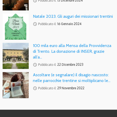
access_time
Pubblicato il:
13 Dicembre 2024
Natale 2023. Gli auguri dei missionari trentini
access_time
Pubblicato il:
16 Gennaio 2024
100 mila euro alla Mensa della Provvidenza
di Trento. La donazione di INSER, grazie
all’a…
access_time
Pubblicato il:
22 Dicembre 2023
Ascoltare (e segnalare) il disagio nascosto:
nelle parrocchie trentine si moltiplicano le…
access_time
Pubblicato il:
29 Novembre 2022