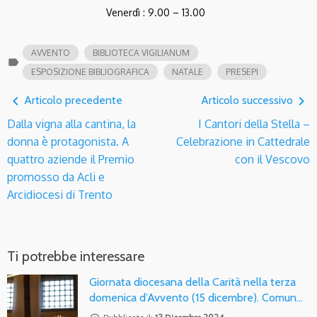
Venerdì : 9.00 – 13.00
AVVENTO
BIBLIOTECA VIGILIANUM
label
ESPOSIZIONE BIBLIOGRAFICA
NATALE
PRESEPI
navigate_before
navigate_next
Articolo precedente
Articolo successivo
Dalla vigna alla cantina, la
I Cantori della Stella –
donna è protagonista. A
Celebrazione in Cattedrale
quattro aziende il Premio
con il Vescovo
promosso da Acli e
Arcidiocesi di Trento
Ti potrebbe interessare
Giornata diocesana della Carità nella terza
domenica d’Avvento (15 dicembre). Comun…