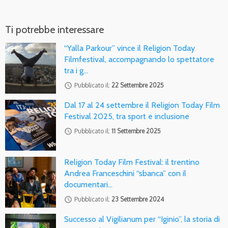
Ti potrebbe interessare
“Yalla Parkour” vince il Religion Today
Filmfestival, accompagnando lo spettatore
tra i g…
access_time
Pubblicato il:
22 Settembre 2025
Dal 17 al 24 settembre il Religion Today Film
Festival 2025, tra sport e inclusione
access_time
Pubblicato il:
11 Settembre 2025
Religion Today Film Festival: il trentino
Andrea Franceschini “sbanca” con il
documentari…
access_time
Pubblicato il:
23 Settembre 2024
Successo al Vigilianum per “Iginio”, la storia di