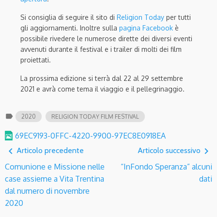
Si consiglia di seguire il sito di
Religion Today
per tutti
gli aggiornamenti. Inoltre sulla
pagina Facebook
è
possibile rivedere le numerose dirette dei diversi eventi
avvenuti durante il festival e i trailer di molti dei film
proiettati.
La prossima edizione si terrà dal 22 al 29 settembre
2021 e avrà come tema il viaggio e il pellegrinaggio.
label
2020
RELIGION TODAY FILM FESTIVAL
69EC9193-0FFC-4220-9900-97EC8E0918EA
navigate_before
navigate_next
Articolo precedente
Articolo successivo
Comunione e Missione nelle
“InFondo Speranza” alcuni
case assieme a Vita Trentina
dati
dal numero di novembre
2020