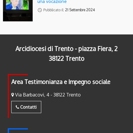
una vocazione
access_time
Pubblicato il:
21 Settembre 2024
Arcidiocesi di Trento - piazza Fiera, 2
38122 Trento
Area Testimonianza e Impegno sociale
Via Barbacovi, 4 - 38122 Trento
Contatti