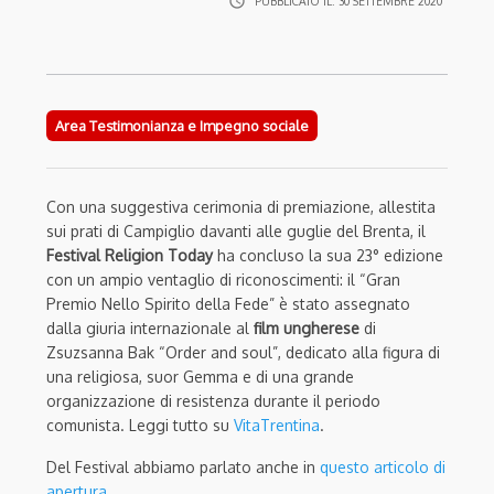
access_time
PUBBLICATO IL:
30 SETTEMBRE 2020
Area Testimonianza e Impegno sociale
Con una suggestiva cerimonia di premiazione, allestita
sui prati di Campiglio davanti alle guglie del Brenta, il
Festival Religion Today
ha concluso la sua 23° edizione
con un ampio ventaglio di riconoscimenti: il “Gran
Premio Nello Spirito della Fede” è stato assegnato
dalla giuria internazionale al
film ungherese
di
Zsuzsanna Bak “Order and soul”, dedicato alla figura di
una religiosa, suor Gemma e di una grande
organizzazione di resistenza durante il periodo
comunista. Leggi tutto su
VitaTrentina
.
Del Festival abbiamo parlato anche in
questo articolo di
apertura
.