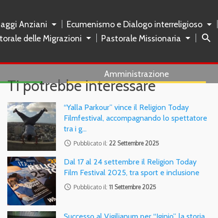
naggi Anziani
Ecumenismo e Dialogo interreligioso
search
torale delle Migrazioni
Pastorale Missionaria
Amministrazione
Ti potrebbe interessare
“Yalla Parkour” vince il Religion Today
Filmfestival, accompagnando lo spettatore
tra i g…
access_time
Pubblicato il:
22 Settembre 2025
Dal 17 al 24 settembre il Religion Today
Film Festival 2025, tra sport e inclusione
access_time
Pubblicato il:
11 Settembre 2025
Successo al Vigilianum per “Iginio”, la storia