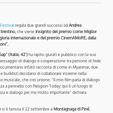
Festival
regala due grandi successi ad
Andrea
 trentino,
che viene
insignito del premio come Miglior
giuria internazionale e del premio CinemAMoRE, dalla
ioni”.
ap” (Italia, 42’)
ha rapito giurati e pubblico con la sua
 messaggio di dialogo e cooperazione tra persone di fede
l documentario infatti racconta di come in Myanmar, due
 e buddisti decidano di collaborare insieme nella
e musicale, che crei unione. “Il mio film parla di dialogo
lza a pennello con Religion Today: qui è un luogo di
za e dialogo per me molto importante” dichiara
e
si è tenuta il 22 settembre a
Montagnaga di Piné
,