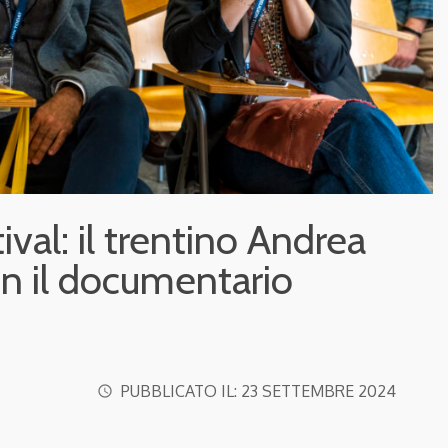
val: il trentino Andrea
on il documentario
PUBBLICATO IL:
23 SETTEMBRE 2024
access_time