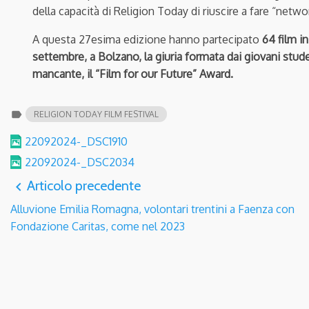
della capacità di Religion Today di riuscire a fare “netwo
A questa 27esima edizione hanno partecipato
64 film i
settembre, a Bolzano,
la giuria formata dai giovani stud
mancante, il “Film for our Future” Award.
label
RELIGION TODAY FILM FESTIVAL
22092024-_DSC1910
22092024-_DSC2034
Articolo precedente
navigate_before
Alluvione Emilia Romagna, volontari trentini a Faenza con
Fondazione Caritas, come nel 2023