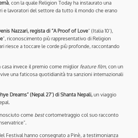
emà
, con la quale Religion Today ha instaurato una
ori e lavoratori del settore da tutto il mondo che erano
enis Nazzari, regista di “A Proof of Love
” (Italia 10’),
de
”, riconoscimento più rappresentativo di Religion
ari riesce a toccare le corde più profonde, raccontando
 a casa invece il premio come miglior
feature film
, con un
 vive una faticosa quotidianità tra sanzioni internazionali
hye Dreams” (Nepal 27’) di Shanta Nepali,
un viaggio
epal.
conosciuto come
best
cortometraggio col suo racconto
servatrice”.
 del Festival hanno consegnato a Pinè, a testimonianza