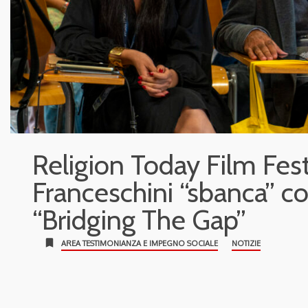
Religion Today Film Festi
Franceschini “sbanca” c
“Bridging The Gap”
bookmark
AREA TESTIMONIANZA E IMPEGNO SOCIALE
NOTIZIE