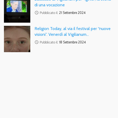
di una vocazione
access_time
Pubblicato il:
21 Settembre 2024
Religion Today, al via il festival per “nuove
visioni”. Venerdì al Vigilianum…
access_time
Pubblicato il:
18 Settembre 2024