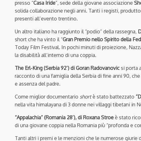
presso “
Casa Iride
”, sede della giovane associazione
Sh
solida collaborazione negli anni. Tanti i registi, produtt
presenti all’evento trentino.
Un altro italiano ha raggiunto il “podio” della rassegna,
D
short che ha vinto il “
Gran Premio nello Spirito della Fe
Today Film Festival. In pochi minuti di proiezione, Nazz
la disabilità all’interno di una coppia.
The Erl-King (Serbia 92’) di Goran Radovanovic
si porta
racconto di una famiglia della Serbia di fine anni 90, che
e assenza del padre.
Come miglior documentario
short
è stato battezzato
“D
nella vita himalayana di 3 donne nei villaggi tibetani in N
“Appalachia” (Romania 28’), di Roxana Stroe
è stato ri
di una giovane coppia nella Romania più “profonda e con
Tanti altri i premi e le menzioni che le numerose giurie