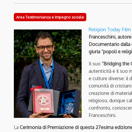
Area Testimonianza e Impegno sociale
Religion Today Film 
Franceschini, autore
Documentario dalla 
giuria “popoli e relig
Il suo
“Bridging the G
autenticità e il suo
e culture diverse: i
comunità di cristiani
creazione di material
religioso, dunque ca
confronto, conoscen
Franceschini.
La
Cerimonia di Premiazione di questa 27esima edizion