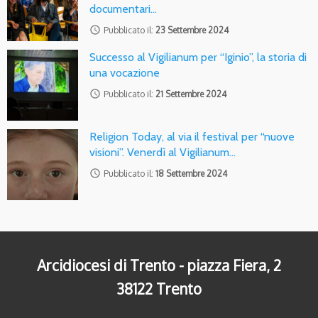
documentari…
access_time
Pubblicato il:
23 Settembre 2024
Successo al Vigilianum per “Iginio”, la storia di
una vocazione
access_time
Pubblicato il:
21 Settembre 2024
Religion Today, al via il festival per “nuove
visioni”. Venerdì al Vigilianum…
access_time
Pubblicato il:
18 Settembre 2024
Arcidiocesi di Trento - piazza Fiera, 2
38122 Trento