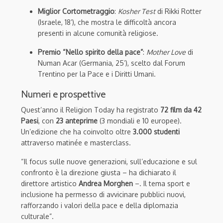
Miglior Cortometraggio
:
Kosher Test
di Rikki Rotter
(Israele, 18’), che mostra le difficoltà ancora
presenti in alcune comunità religiose.
Premio “Nello spirito della pace”
:
Mother Love
di
Numan Acar (Germania, 25’), scelto dal Forum
Trentino per la Pace e i Diritti Umani.
Numeri e prospettive
Quest’anno il Religion Today ha registrato
72 film da 42
Paesi
, con
23 anteprime
(3 mondiali e 10 europee).
Un’edizione che ha coinvolto oltre
3.000 studenti
attraverso matinée e masterclass.
“Il focus sulle nuove generazioni, sull’educazione e sul
confronto è la direzione giusta – ha dichiarato il
direttore artistico
Andrea Morghen
–. Il tema sport e
inclusione ha permesso di avvicinare pubblici nuovi,
rafforzando i valori della pace e della diplomazia
culturale”.