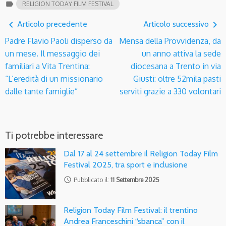
label
RELIGION TODAY FILM FESTIVAL
navigate_before
navigate_next
Articolo precedente
Articolo successivo
Padre Flavio Paoli disperso da
Mensa della Provvidenza, da
un mese. Il messaggio dei
un anno attiva la sede
familiari a Vita Trentina:
diocesana a Trento in via
“L’eredità di un missionario
Giusti: oltre 52mila pasti
dalle tante famiglie”
serviti grazie a 330 volontari
Ti potrebbe interessare
Dal 17 al 24 settembre il Religion Today Film
Festival 2025, tra sport e inclusione
access_time
Pubblicato il:
11 Settembre 2025
Religion Today Film Festival: il trentino
Andrea Franceschini “sbanca” con il