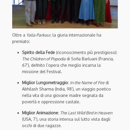
Oltre a
Yalla Parkour
, la giuria internazionale ha
premiato:
Spirito della Fede
(riconoscimento più prestigioso):
The Children of Popodia
di Sofia Barluani (Francia,
67’), definito l’opera che meglio incarna la
missione del Festival.
Miglior Lungometraggio
:
In the Name of Fire
di
Abhilash Sharma (India, 98’), un viaggio poetico
nella vita di una giovane madre segnata da
povertà e oppressione castale.
Miglior Animazione
:
The Last Wild Bird in Heaven
(USA, 7’), una storia intensa sul lutto vista dagli
occhi di due ragazze.