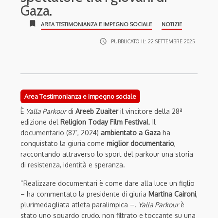
Gaza.
bookmark
AREA TESTIMONIANZA E IMPEGNO SOCIALE
NOTIZIE
access_time
PUBBLICATO IL:
22 SETTEMBRE 2025
Area Testimonianza e Impegno sociale
È
Yalla Parkour
di
Areeb Zuaiter
il vincitore della 28ª
edizione del
Religion Today Film Festival
. Il
documentario (87’, 2024)
ambientato a Gaza
ha
conquistato la giuria come
miglior documentario
,
raccontando attraverso lo sport del parkour una storia
di resistenza, identità e speranza.
“Realizzare documentari è come dare alla luce un figlio
– ha commentato la presidente di giuria
Martina Caironi
,
plurimedagliata atleta paralimpica –.
Yalla Parkour
è
stato uno sguardo crudo, non filtrato e toccante su una