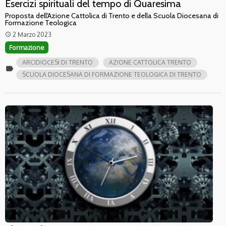
Esercizi spirituali del tempo di Quaresima
Proposta dell'Azione Cattolica di Trento e della Scuola Diocesana di
Formazione Teologica
2 Marzo 2023
access_time
Formazione
ARCIDIOCESI DI TRENTO
AZIONE CATTOLICA TRENTO
label
SCUOLA DIOCESANA DI FORMAZIONE TEOLOGICA DI TRENTO