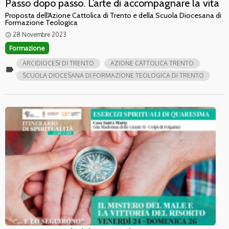
Passo dopo passo. L’arte di accompagnare la vita
Proposta dell'Azione Cattolica di Trento e della Scuola Diocesana di
Formazione Teologica
28 Novembre 2023
access_time
Formazione
ARCIDIOCESI DI TRENTO
AZIONE CATTOLICA TRENTO
label
SCUOLA DIOCESANA DI FORMAZIONE TEOLOGICA DI TRENTO