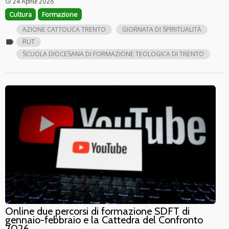
24 Aprile 2026
access_time
Cultura
Formazione
AZIONE CATTOLICA TRENTO
GIORNATA DI SPIRITUALITÀ
label
RUT
SCUOLA DIOCESANA DI FORMAZIONE TEOLOGICA DI TRENTO
Online due percorsi di formazione SDFT di
gennaio-febbraio e la Cattedra del Confronto
2026