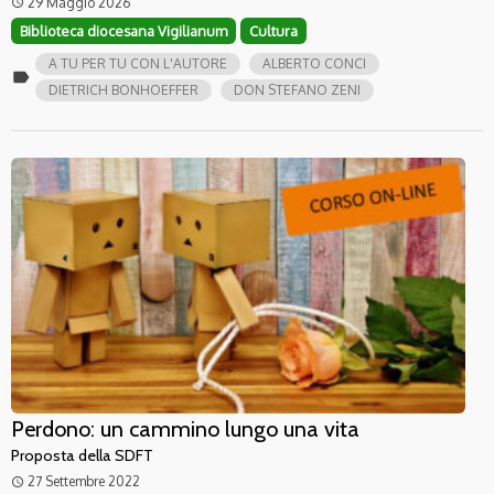
29 Maggio 2026
access_time
Biblioteca diocesana Vigilianum
Cultura
A TU PER TU CON L'AUTORE
ALBERTO CONCI
label
DIETRICH BONHOEFFER
DON STEFANO ZENI
Perdono: un cammino lungo una vita
Proposta della SDFT
27 Settembre 2022
access_time