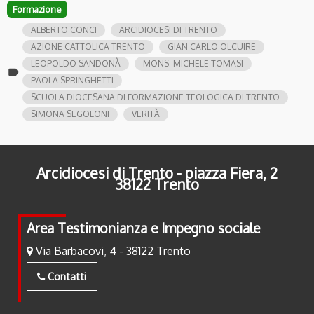
Formazione
ALBERTO CONCI
ARCIDIOCESI DI TRENTO
AZIONE CATTOLICA TRENTO
GIAN CARLO OLCUIRE
LEOPOLDO SANDONÀ
MONS. MICHELE TOMASI
label
PAOLA SPRINGHETTI
SCUOLA DIOCESANA DI FORMAZIONE TEOLOGICA DI TRENTO
SIMONA SEGOLONI
VERITÀ
Arcidiocesi di Trento - piazza Fiera, 2
38122 Trento
Area Testimonianza e Impegno sociale
Via Barbacovi, 4 - 38122 Trento
Contatti