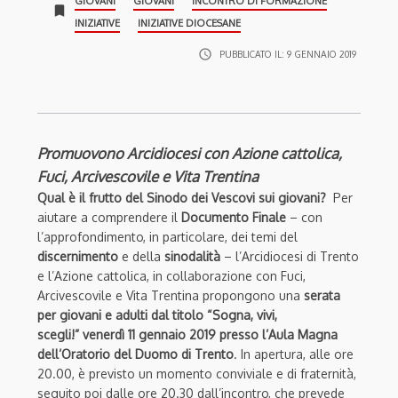
GIOVANI
GIOVANI
INCONTRO DI FORMAZIONE
bookmark
INIZIATIVE
INIZIATIVE DIOCESANE
access_time
PUBBLICATO IL:
9 GENNAIO 2019
Promuovono Arcidiocesi con Azione cattolica,
Fuci, Arcivescovile e Vita Trentina
Qual è il frutto del Sinodo dei Vescovi sui giovani?
Per
aiutare a comprendere il
Documento Finale
– con
l’approfondimento, in particolare, dei temi del
discernimento
e della
sinodalità
– l’Arcidiocesi di Trento
e l’Azione cattolica, in collaborazione con Fuci,
Arcivescovile e Vita Trentina propongono una
serata
per giovani e adulti dal titolo “Sogna, vivi,
scegli!”
venerdì 11 gennaio 2019 presso l’Aula Magna
dell’Oratorio del Duomo di Trento
. In apertura, alle ore
20.00, è previsto un momento conviviale e di fraternità,
seguito poi dalle ore 20.30 dall’incontro, che prevede