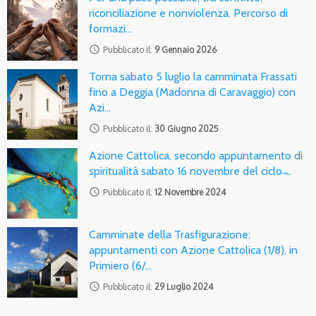
riconciliazione e nonviolenza. Percorso di
formazi…
access_time
Pubblicato il:
9 Gennaio 2026
Torna sabato 5 luglio la camminata Frassati
fino a Deggia (Madonna di Caravaggio) con
Azi…
access_time
Pubblicato il:
30 Giugno 2025
Azione Cattolica, secondo appuntamento di
spiritualità sabato 16 novembre del ciclo ̶…
access_time
Pubblicato il:
12 Novembre 2024
Camminate della Trasfigurazione:
appuntamenti con Azione Cattolica (1/8), in
Primiero (6/…
access_time
Pubblicato il:
29 Luglio 2024