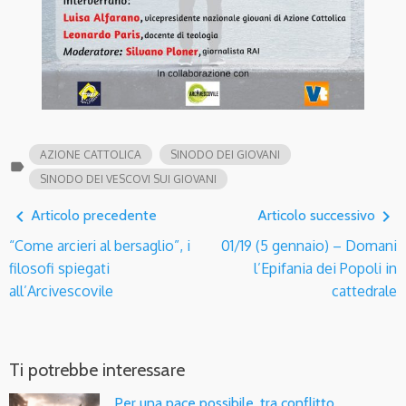
AZIONE CATTOLICA
SINODO DEI GIOVANI
label
SINODO DEI VESCOVI SUI GIOVANI
navigate_before
navigate_next
Articolo precedente
Articolo successivo
“Come arcieri al bersaglio”, i
01/19 (5 gennaio) – Domani
filosofi spiegati
l’Epifania dei Popoli in
all’Arcivescovile
cattedrale
Ti potrebbe interessare
Per una pace possibile, tra conflitto,