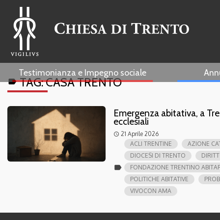
Testimonianza e Impegno sociale
Ann
TAG:
CASA TRENTO
label
Emergenza abitativa, a Tre
ecclesiali
21 Aprile 2026
access_time
ACLI TRENTINE
AZIONE CA
DIOCESI DI TRENTO
DIRIT
label
FONDAZIONE TRENTINO ABITA
POLITICHE ABITATIVE
PROB
VIVOCON AMA