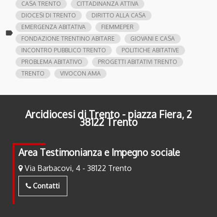
CASA TRENTO
CITTADINANZA ATTIVA
DIOCESI DI TRENTO
DIRITTO ALLA CASA
EMERGENZA ABITATIVA
FIEMMEPER
label
FONDAZIONE TRENTINO ABITARE
GIOVANI E CASA
INCONTRO PUBBLICO TRENTO
POLITICHE ABITATIVE
PROBLEMA ABITATIVO
PROGETTI ABITATIVI TRENTO
TRENTO
VIVOCON AMA
Arcidiocesi di Trento - piazza Fiera, 2
38122 Trento
Area Testimonianza e Impegno sociale
Via Barbacovi, 4 - 38122 Trento
Contatti