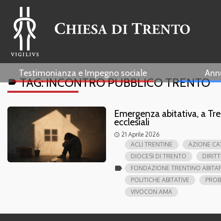
Testimonianza e Impegno sociale
Ann
TAG:
INCONTRO PUBBLICO TRENTO
label
Emergenza abitativa, a Tre
ecclesiali
21 Aprile 2026
access_time
ACLI TRENTINE
AZIONE CA
DIOCESI DI TRENTO
DIRIT
label
FONDAZIONE TRENTINO ABITA
POLITICHE ABITATIVE
PROB
VIVOCON AMA