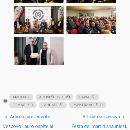
AMBIENTE
ARCIVESCOVO TISI
CAVALESE
label
FIEMME PER
LAUDATO SI'
PAPA FRANCESCO
navigate_before
navigate_next
Articolo precedente
Articolo successivo
Vescovo Lauro ospite al
Festa dei martiri anauniesi,