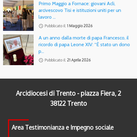
Primo Maggio a Fornace: giovani Acli,
arcivescovo Tisi e istituzioni uniti per un
lavoro …
access_time
Pubblicato il:
1 Maggio 2026
A un anno dalla morte di papa Francesco, il
ricordo di papa Leone XIV: “È stato un dono
p…
access_time
Pubblicato il:
21 Aprile 2026
Arcidiocesi di Trento - piazza Fiera, 2
38122 Trento
Area Testimonianza e Impegno sociale