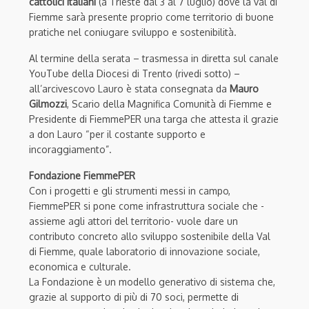
cattolici italiani
(a Trieste dal 3 al 7 luglio) dove la val di
Fiemme sarà presente proprio come territorio di buone
pratiche nel coniugare sviluppo e sostenibilità.
Al termine della serata – trasmessa in diretta sul canale
YouTube della Diocesi di Trento (rivedi sotto) –
all’arcivescovo Lauro è stata consegnata da
Mauro
Gilmozzi
, Scario della Magnifica Comunità di Fiemme e
Presidente di FiemmePER una targa che attesta il grazie
a don Lauro “per il costante supporto e
incoraggiamento”.
Fondazione FiemmePER
Con i progetti e gli strumenti messi in campo,
FiemmePER si pone come infrastruttura sociale che -
assieme agli attori del territorio- vuole dare un
contributo concreto allo sviluppo sostenibile della Val
di Fiemme, quale laboratorio di innovazione sociale,
economica e culturale.
La Fondazione è un modello generativo di sistema che,
grazie al supporto di più di 70 soci, permette di