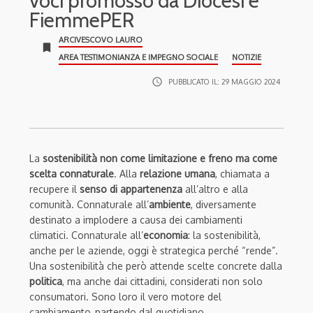
voci promosso da Diocesi e
FiemmePER
ARCIVESCOVO LAURO
bookmark
AREA TESTIMONIANZA E IMPEGNO SOCIALE
NOTIZIE
access_time
PUBBLICATO IL:
29 MAGGIO 2024
La
sostenibilità non come limitazione e freno ma come
scelta connaturale
. Alla
relazione umana
, chiamata a
recupere il
senso di appartenenza
all’altro e alla
comunità. Connaturale all’
ambiente
, diversamente
destinato a implodere a causa dei cambiamenti
climatici. Connaturale all’
economia
: la sostenibilità,
anche per le aziende, oggi è strategica perché “rende”.
Una sostenibilità che però attende scelte concrete dalla
politica
, ma anche dai cittadini, considerati non solo
consumatori. Sono loro il vero motore del
cambiamento, partendo dal quotidiano.