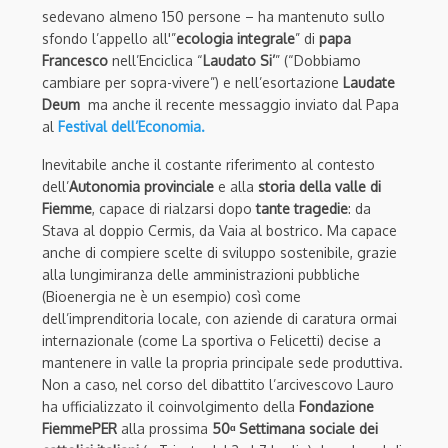
sedevano almeno 150 persone – ha mantenuto sullo
sfondo l’appello all'”
ecologia integrale
” di
papa
Francesco
nell’Enciclica “
Laudato Si’
” (“Dobbiamo
cambiare per sopra-vivere”) e nell’esortazione
Laudate
Deum
ma anche il recente messaggio inviato dal Papa
al
Festival dell’Economia.
Inevitabile anche il costante riferimento al contesto
dell’
Autonomia provinciale
e alla
storia della valle di
Fiemme
, capace di rialzarsi dopo
tante tragedie
: da
Stava al doppio Cermis, da Vaia al bostrico. Ma capace
anche di compiere scelte di sviluppo sostenibile, grazie
alla lungimiranza delle amministrazioni pubbliche
(Bioenergia ne è un esempio) così come
dell’imprenditoria locale, con aziende di caratura ormai
internazionale (come La sportiva o Felicetti) decise a
mantenere in valle la propria principale sede produttiva.
Non a caso, nel corso del dibattito l’arcivescovo Lauro
ha ufficializzato il coinvolgimento della
Fondazione
FiemmePER
alla prossima
50ᵅ Settimana sociale dei