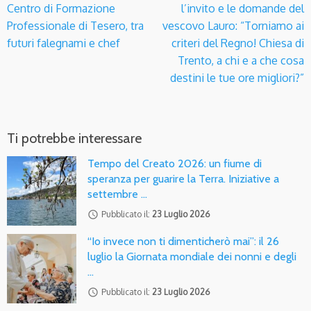
Centro di Formazione
l’invito e le domande del
Professionale di Tesero, tra
vescovo Lauro: “Torniamo ai
futuri falegnami e chef
criteri del Regno! Chiesa di
Trento, a chi e a che cosa
destini le tue ore migliori?”
Ti potrebbe interessare
Tempo del Creato 2026: un fiume di
speranza per guarire la Terra. Iniziative a
settembre …
access_time
Pubblicato il:
23 Luglio 2026
“Io invece non ti dimenticherò mai”: il 26
luglio la Giornata mondiale dei nonni e degli
…
access_time
Pubblicato il:
23 Luglio 2026