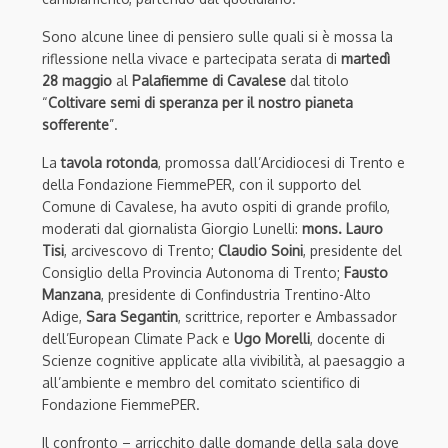
Sono alcune linee di pensiero sulle quali si è mossa la
riflessione nella vivace e partecipata serata di
martedì
28 maggio
al
Palafiemme di Cavalese
dal titolo
“
Coltivare semi di speranza per il nostro pianeta
sofferente
”.
La
tavola rotonda
, promossa dall’Arcidiocesi di Trento e
della Fondazione FiemmePER, con il supporto del
Comune di Cavalese, ha avuto ospiti di grande profilo,
moderati dal giornalista Giorgio Lunelli:
mons. Lauro
Tisi
, arcivescovo di Trento;
Claudio Soini
, presidente del
Consiglio della Provincia Autonoma di Trento;
Fausto
Manzana
, presidente di Confindustria Trentino-Alto
Adige,
Sara Segantin
, scrittrice, reporter e Ambassador
dell’European Climate Pack e
Ugo Morelli
, docente di
Scienze cognitive applicate alla vivibilità, al paesaggio a
all’ambiente e membro del comitato scientifico di
Fondazione FiemmePER.
Il confronto – arricchito dalle domande della sala dove