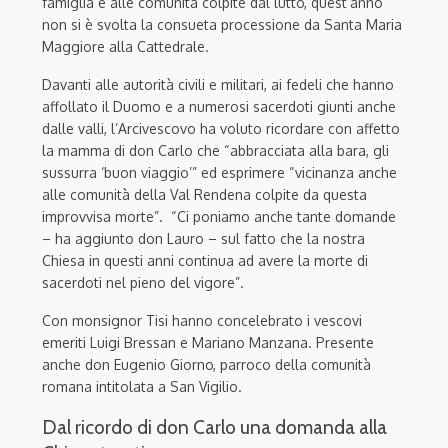
famiglia e alle comunità colpite dal lutto, quest’anno
non si è svolta la consueta processione da Santa Maria
Maggiore alla Cattedrale.
Davanti alle autorità civili e militari, ai fedeli che hanno
affollato il Duomo e a numerosi sacerdoti giunti anche
dalle valli, l’Arcivescovo ha voluto ricordare con affetto
la mamma di don Carlo che “abbracciata alla bara, gli
sussurra ‘buon viaggio’” ed esprimere “vicinanza anche
alle comunità della Val Rendena colpite da questa
improvvisa morte”. “Ci poniamo anche tante domande
– ha aggiunto don Lauro – sul fatto che la nostra
Chiesa in questi anni continua ad avere la morte di
sacerdoti nel pieno del vigore”.
Con monsignor Tisi hanno concelebrato i vescovi
emeriti Luigi Bressan e Mariano Manzana. Presente
anche don Eugenio Giorno, parroco della comunità
romana intitolata a San Vigilio.
Dal ricordo di don Carlo una domanda alla