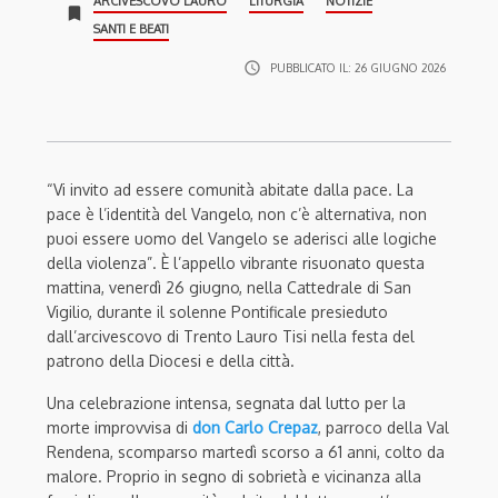
ARCIVESCOVO LAURO
LITURGIA
NOTIZIE
bookmark
SANTI E BEATI
access_time
PUBBLICATO IL:
26 GIUGNO 2026
“Vi invito ad essere comunità abitate dalla pace. La
pace è l’identità del Vangelo, non c’è alternativa, non
puoi essere uomo del Vangelo se aderisci alle logiche
della violenza”. È l’appello vibrante risuonato questa
mattina, venerdì 26 giugno, nella Cattedrale di San
Vigilio, durante il solenne Pontificale presieduto
dall’arcivescovo di Trento Lauro Tisi nella festa del
patrono della Diocesi e della città.
Una celebrazione intensa, segnata dal lutto per la
morte improvvisa di
don Carlo Crepaz
, parroco della Val
Rendena, scomparso martedì scorso a 61 anni, colto da
malore. Proprio in segno di sobrietà e vicinanza alla