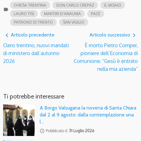
CHIESA TRENTINA
DON CARLO CREPAZ
IL VASAIO
label
LAURO TISI
MARTIRI D'ANAUNIA
PACE
PATRONO DI TRENTO
SAN VIGILIO
navigate_before
navigate_next
Articolo precedente
Articolo successivo
Clero trentino, nuovi mandati
È morto Pietro Comper,
di ministero dall’autunno
pioniere dell’Economia di
2026
Comunione: “Gesù è entrato
nella mia azienda”
Ti potrebbe interessare
A Borgo Valsugana la novena di Santa Chiara
dal 2 al 9 agosto: dalla contemplazione una
l…
access_time
Pubblicato il:
31 Luglio 2026