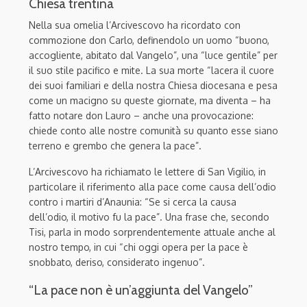
Chiesa trentina
Nella sua omelia l’Arcivescovo ha ricordato con
commozione don Carlo, definendolo un uomo “buono,
accogliente, abitato dal Vangelo”, una “luce gentile” per
il suo stile pacifico e mite. La sua morte “lacera il cuore
dei suoi familiari e della nostra Chiesa diocesana e pesa
come un macigno su queste giornate, ma diventa – ha
fatto notare don Lauro – anche una provocazione:
chiede conto alle nostre comunità su quanto esse siano
terreno e grembo che genera la pace”.
L’Arcivescovo ha richiamato le lettere di San Vigilio, in
particolare il riferimento alla pace come causa dell’odio
contro i martiri d’Anaunia: “Se si cerca la causa
dell’odio, il motivo fu la pace”. Una frase che, secondo
Tisi, parla in modo sorprendentemente attuale anche al
nostro tempo, in cui “chi oggi opera per la pace è
snobbato, deriso, considerato ingenuo”.
“La pace non è un’aggiunta del Vangelo”