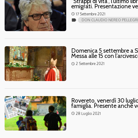
“Strappi di vita”, l’ultimo l
emigrati. Presentazione ve
17 Settembre 2021
access_time
label
DON CLAUDIO NEREO PELLEGRI
Domenica 5 settembre a San
Messa alle 15 con l’arcive
2 Settembre 2021
access_time
Rovereto, venerdì 30 luglio
famiglia. Presente anche 
28 Luglio 2021
access_time