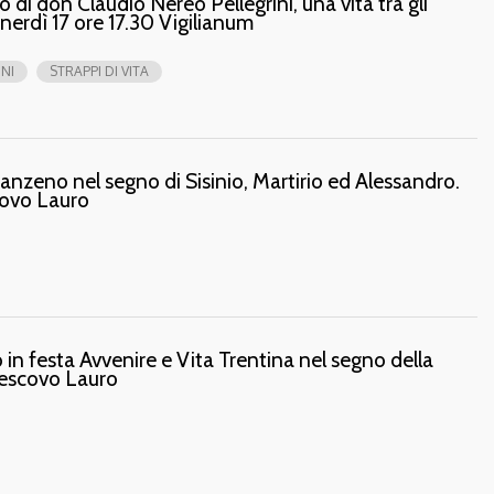
ibro di don Claudio Nereo Pellegrini, una vita tra gli
nerdì 17 ore 17.30 Vigilianum
NI
STRAPPI DI VITA
zeno nel segno di Sisinio, Martirio ed Alessandro.
scovo Lauro
 in festa Avvenire e Vita Trentina nel segno della
vescovo Lauro