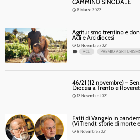
CAMMINO SINODALE
8 Marzo 2022
access_time
Agriturismo trentino e don
Acli e Arcidiocesi
12 Novembre 2021
access_time
label
ACLI
PREMIO AGRITURISM
46/21 (12 novembre) – Senz
Diocesi a Trento e Roveret
12 Novembre 2021
access_time
Fatti di Vangelo in pandemia
(ViTrend): storie di morte 
8 Novembre 2021
access_time