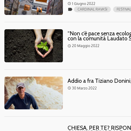
1 Giugno 2022
access_time
label
CARDINAL RAVASI
FESTIVA
“Non c’è pace senza ecologi
con la comunità Laudato Si
20 Maggio 2022
access_time
Addio a fra Tiziano Donini
30 Marzo 2022
access_time
CHIESA, PER TE? RISP