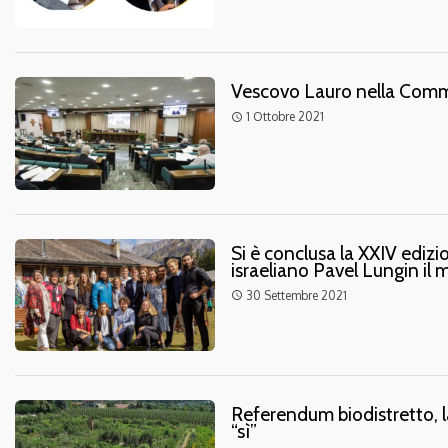
Vescovo Lauro nella Commis
1 Ottobre 2021
access_time
Si è conclusa la XXIV edizio
israeliano Pavel Lungin il m
30 Settembre 2021
access_time
Referendum biodistretto, l
“sì”