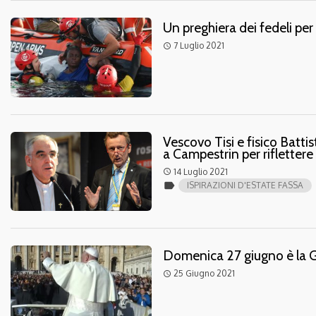
Un preghiera dei fedeli per
7 Luglio 2021
access_time
Vescovo Tisi e fisico Battis
a Campestrin per rifletter
14 Luglio 2021
access_time
label
ISPIRAZIONI D'ESTATE FASSA
Domenica 27 giugno è la Gi
25 Giugno 2021
access_time