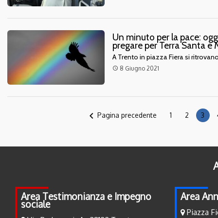
Un minuto per la pace: oggi 
pregare per Terra Santa 
A Trento in piazza Fiera si ritrovano
8 Giugno 2021
access_time
navigate_before
Pagina precedente
1
2
3
A
Area Testimonianza e Impegno
Area Ann
sociale
Piazza Fi