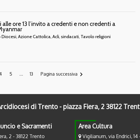
alle ore 13 l’invito a credenti e non credenti a
e Myanmar
 Diocesi, Azione Cattolica, Acli, sindacati, Tavolo religioni
navigate_next
4
5
...
13
Pagina successiva
rcidiocesi di Trento - piazza Fiera, 2 38122 Tren
uncio e Sacramenti
Area Cultura
era, 2 - 38122 Trento
Vigilianum, via Endrici, 14 