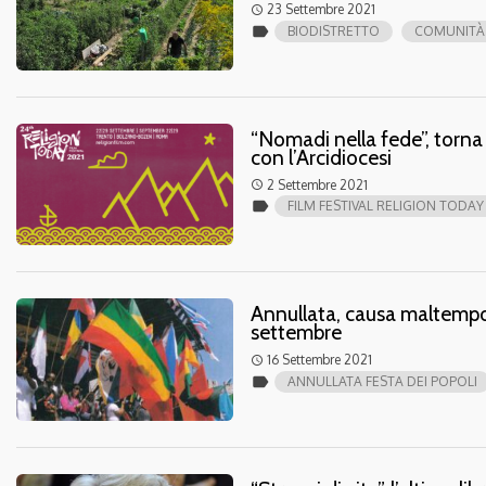
23 Settembre 2021
access_time
label
BIODISTRETTO
COMUNITÀ 
“Nomadi nella fede”, torna 
con l’Arcidiocesi
2 Settembre 2021
access_time
label
FILM FESTIVAL RELIGION TODAY
Annullata, causa maltempo
settembre
16 Settembre 2021
access_time
label
ANNULLATA FESTA DEI POPOLI