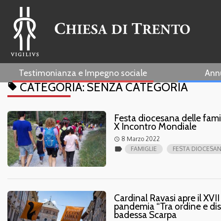
Testimonianza e Impegno sociale
Ann
CATEGORIA:
SENZA CATEGORIA
local_offer
Festa diocesana delle famig
X Incontro Mondiale
8 Marzo 2022
access_time
label
FAMIGLIE
FESTA DIOCESAN
Cardinal Ravasi apre il XVII
pandemia “Tra ordine e diso
badessa Scarpa