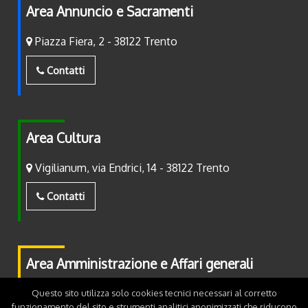
Area Annuncio e Sacramenti
Piazza Fiera, 2 - 38122 Trento
Contatti
Area Cultura
Vigilianum, via Endrici, 14 - 38122 Trento
Contatti
Area Amministrazione e Affari generali
Piazza Fiera, 2 - 38122 Trento
Questo sito utilizza solo cookies tecnici necessari al corretto
funzionamento del sito e strumenti analitici anonimizzati che riducono