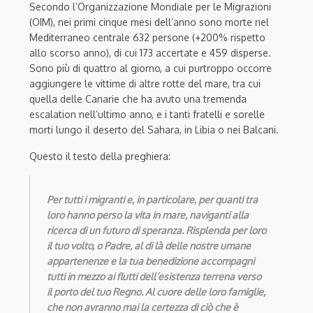
Secondo l’Organizzazione Mondiale per le Migrazioni
(OIM), nei primi cinque mesi dell’anno sono morte nel
Mediterraneo centrale 632 persone (+200% rispetto
allo scorso anno), di cui 173 accertate e 459 disperse.
Sono più di quattro al giorno, a cui purtroppo occorre
aggiungere le vittime di altre rotte del mare, tra cui
quella delle Canarie che ha avuto una tremenda
escalation nell’ultimo anno, e i tanti fratelli e sorelle
morti lungo il deserto del Sahara, in Libia o nei Balcani.
Questo il testo della preghiera:
Per tutti i migranti e, in particolare, per quanti tra
loro hanno perso la vita in mare,
naviganti alla
ricerca di un futuro di speranza. Risplenda per loro
il tuo volto, o Padre, al di là
delle nostre umane
appartenenze e la tua benedizione accompagni
tutti in mezzo ai flutti
dell’esistenza terrena verso
il porto del tuo Regno. Al cuore delle loro famiglie,
che non avranno mai la certezza di ciò che è