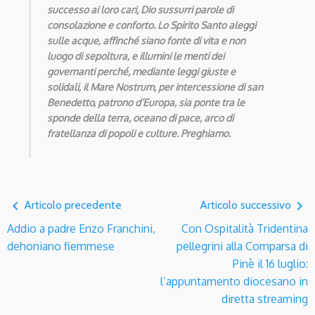
successo ai loro cari, Dio sussurri parole di
consolazione e conforto.
Lo Spirito Santo aleggi
sulle acque, affinché siano fonte di vita e non
luogo di sepoltura, e illumini le menti dei
governanti perché, mediante leggi giuste e
solidali, il Mare Nostrum, per intercessione
di san
Benedetto, patrono d’Europa, sia ponte tra le
sponde della terra, oceano di pace, arco di
fratellanza di popoli e culture. Preghiamo.
navigate_before
navigate_next
Articolo precedente
Articolo successivo
Addio a padre Enzo Franchini,
Con Ospitalità Tridentina
dehoniano fiemmese
pellegrini alla Comparsa di
Pinè il 16 luglio:
l’appuntamento diocesano in
diretta streaming