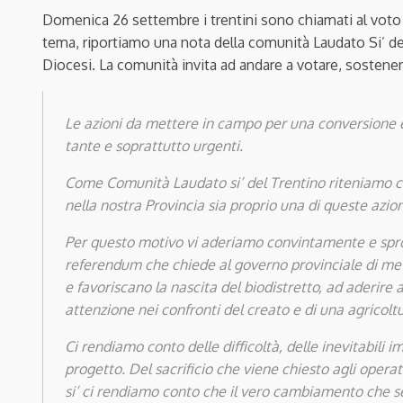
Domenica 26 settembre i trentini sono chiamati al voto n
tema, riportiamo una nota della comunità Laudato Si’ del
Diocesi. La comunità invita ad andare a votare, sostenend
Le azioni da mettere in campo per una conversione e
tante e soprattutto urgenti.
Come Comunità Laudato si’ del Trentino riteniamo che 
nella nostra Provincia sia proprio una di queste azion
Per questo motivo vi aderiamo convintamente e spro
referendum che chiede al governo provinciale di met
e favoriscano la nascita del biodistretto, ad aderire
attenzione nei confronti del creato e di una agricoltu
Ci rendiamo conto delle difficoltà, delle inevitabili i
progetto. Del sacrificio che viene chiesto agli oper
si’ ci rendiamo conto che il vero cambiamento che ser