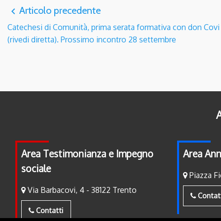
Articolo precedente
navigate_before
Catechesi di Comunità, prima serata formativa con don Covi
(rivedi diretta). Prossimo incontro 28 settembre
A
Area Testimonianza e Impegno
Area Ann
sociale
Piazza Fi
Via Barbacovi, 4 - 38122 Trento
Contat
Contatti