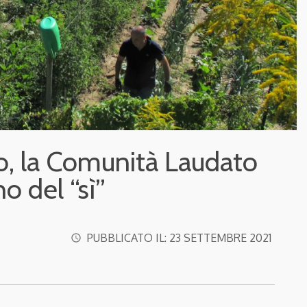
o, la Comunità Laudato
o del “sì”
PUBBLICATO IL:
23 SETTEMBRE 2021
access_time