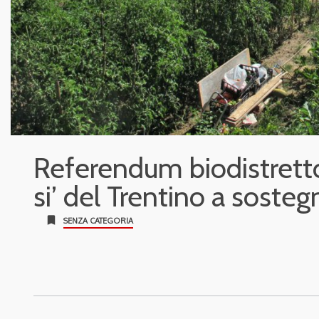
Referendum biodistrett
si’ del Trentino a sostegn
bookmark
SENZA CATEGORIA