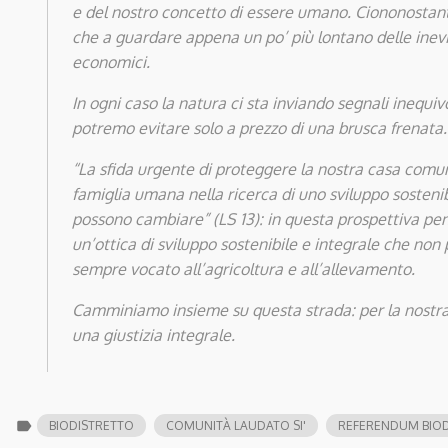
e del nostro concetto di essere umano. Ciononostan
che a guardare appena un po’ più lontano delle inevita
economici.
In ogni caso la natura ci sta inviando segnali inequi
potremo evitare solo a prezzo di una brusca frenata.
“La sfida urgente di proteggere la nostra casa comu
famiglia umana nella ricerca di uno sviluppo sosteni
possono cambiare” (LS 13): in questa prospettiva pens
un’ottica di sviluppo sostenibile e integrale che non 
sempre vocato all’agricoltura e all’allevamento.
Camminiamo insieme su questa strada: per la nostra
una giustizia integrale.
label
BIODISTRETTO
COMUNITÀ LAUDATO SI'
REFERENDUM BIO